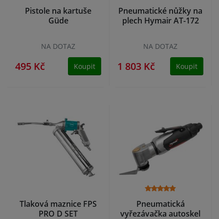
Pistole na kartuše
Pneumatické nůžky na
Güde
plech Hymair AT-172
NA DOTAZ
NA DOTAZ
495 Kč
1 803 Kč
Koupit
Koupit
Tlaková maznice FPS
Pneumatická
PRO D SET
vyřezávačka autoskel