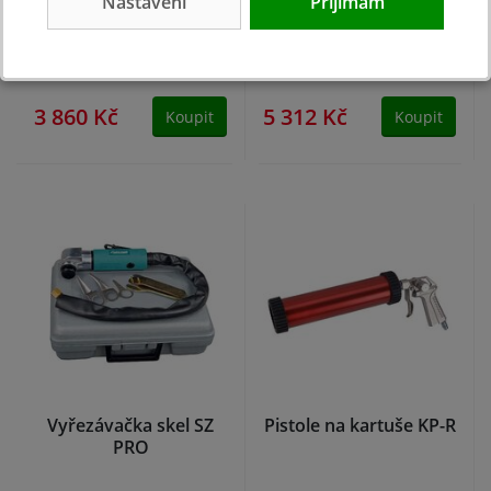
Nastavení
Přijímám
PRO
nýtovačka NGS – sada
v kufru
skladem
skladem
3 860 Kč
5 312 Kč
Koupit
Koupit
Vyřezávačka skel SZ
Pistole na kartuše KP-R
PRO