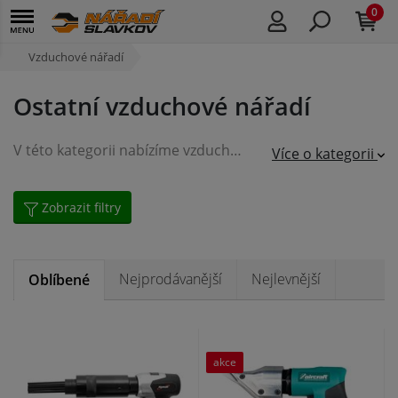
0
Vzduchové nářadí
Ostatní vzduchové nářadí
V této kategorii nabízíme vzduchové nářadí pro ostatní specifické práce, jako například nýtovačky, pistole pro konzervaci dutin, pistole na kartuše nebo silikonové náplně, tlakové maznice a jiné.
Více o kategorii
Zobrazit filtry
Nejprodávanější
Nejlevnější
Oblíbené
akce