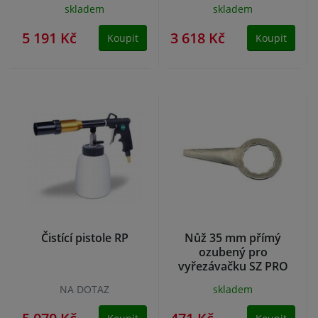
skladem
skladem
5 191 Kč
3 618 Kč
Koupit
Koupit
Čistící pistole RP
Nůž 35 mm přímý
ozubený pro
vyřezávačku SZ PRO
NA DOTAZ
skladem