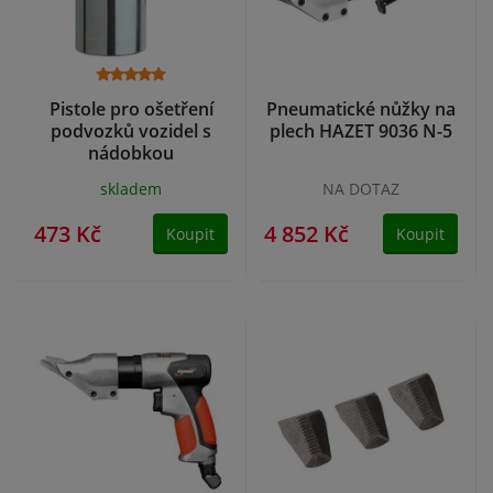
Pistole pro ošetření
Pneumatické nůžky na
podvozků vozidel s
plech HAZET 9036 N-5
nádobkou
skladem
NA DOTAZ
473 Kč
4 852 Kč
Koupit
Koupit