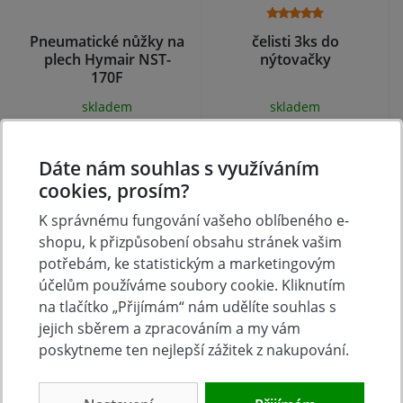
Pneumatické nůžky na
čelisti 3ks do
plech Hymair NST-
nýtovačky
170F
skladem
skladem
1 440 Kč
95 Kč
Koupit
Koupit
Dáte nám souhlas s využíváním
cookies, prosím?
K správnému fungování vašeho oblíbeného e-
shopu, k přizpůsobení obsahu stránek vašim
potřebám, ke statistickým a marketingovým
účelům používáme soubory cookie. Kliknutím
na tlačítko „Přijímám“ nám udělíte souhlas s
jejich sběrem a zpracováním a my vám
poskytneme ten nejlepší zážitek z nakupování.
Gravírovací pero GS
Pneumatická