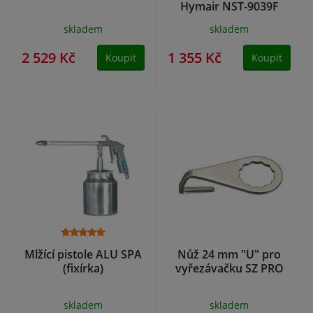
Hymair NST-9039F
skladem
skladem
2 529 Kč
1 355 Kč
Koupit
Koupit
Mlžící pistole ALU SPA
Nůž 24 mm "U" pro
(fixírka)
vyřezávačku SZ PRO
skladem
skladem