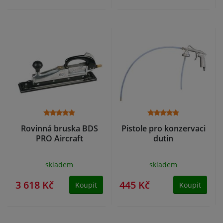
Rovinná bruska BDS
Pistole pro konzervaci
PRO Aircraft
dutin
skladem
skladem
3 618 Kč
445 Kč
Koupit
Koupit