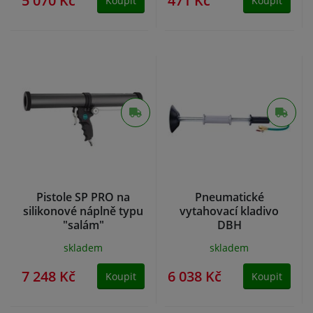
5 070 Kč
471 Kč
Koupit
Koupit
Pistole SP PRO na
Pneumatické
silikonové náplně typu
vytahovací kladivo
"salám"
DBH
skladem
skladem
7 248 Kč
6 038 Kč
Koupit
Koupit