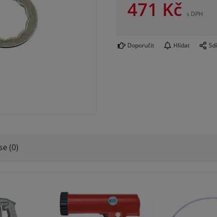
471
Kč
s DPH
Doporučit
Hlídat
Sdí
se (0)