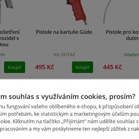
 ošetření
Pistole na kartuše Güde
Pistole pro k
ozidel s
dutin
kou
dem
NA DOTAZ
sklade
495 Kč
445 Kč
Koupit
Koupit
m souhlas s využíváním cookies, prosím?
u fungování vašeho oblíbeného e-shopu, k přizpůsobení 
šim potřebám, ke statistickým a marketingovým účelům po
kie. Kliknutím na tlačítko „Přijímám“ nám udělíte souhlas s 
pracováním a my vám poskytneme ten nejlepší zážitek z na
Hodnocení 