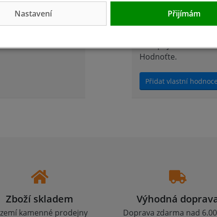
Nastavení
Přijímám
ý ozubený pro
Přidejte vlastní hod
nakupujícím.
Hodnoťte.
Přidat vlastní hodnoc
Zboží skladem
Výhodná doprav
zemí kamenné prodejny
Doprava zdarma nad 6.00