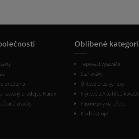
polečnosti
Oblíbené kategor
takty
Tepovací vysavače
ás
Stahováky
e prodejna
Úhlové brusky, flexy
orizovaný prodejce Narex
Plynové a Aku hřebíkovačk
dávané značky
Pásové pily na dřevo
Kladkostroje