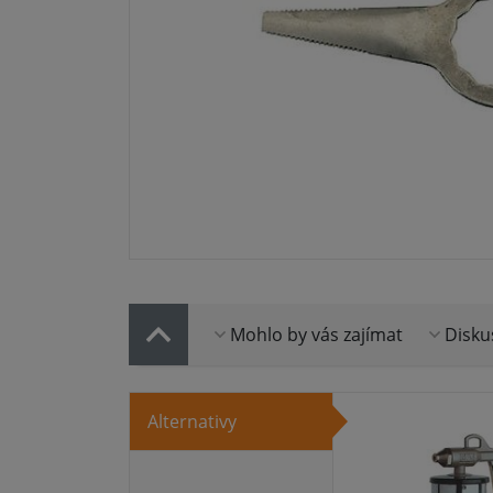
Mohlo by vás zajímat
Disku
Alternativy