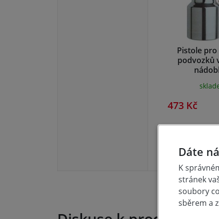
Pistole pro
podvozků v
nádob
skla
473 Kč
Dáte ná
K správném
stránek va
soubory coo
sběrem a z
Diskuse k produktu (0)