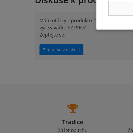
Máte otázky k produktu: Nůž 35 mm přím
vyřezávačku SZ PRO?
Zeptejte se.
Zeptat se v diskusi
Tradice
23 let na trhu
Zá