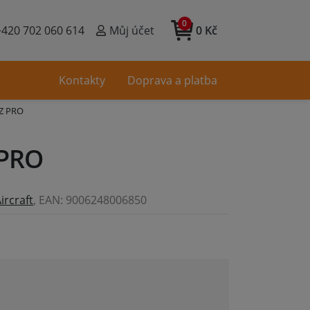
0
+420 702 060 614
Můj účet
0 Kč
Kontakty
Doprava a platba
SZ PRO
 PRO
ircraft
, EAN: 9006248006850