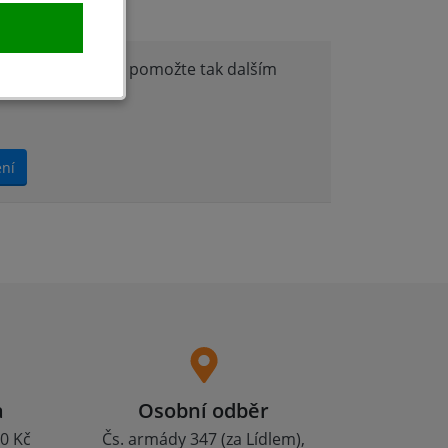
nocení produktu a pomožte tak dalším
ení
a
Osobní odběr
0 Kč
Čs. armády 347 (za Lídlem),