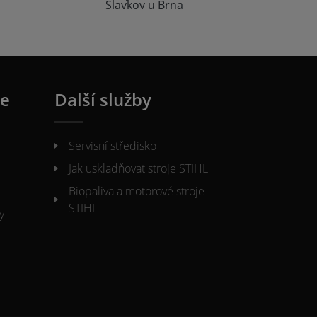
Slavkov u Brna
ie
Další služby
Servisní středisko
Jak uskladňovat stroje STIHL
Biopaliva a motorové stroje
STIHL
y