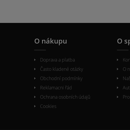
O nákupu
O s
Doprava a platba
Kon
Často kladené otázky
O n
Obchodní podmínky
Naš
Reklamacni řád
Aut
Ochrana osobních údajů
Pro
Cookies