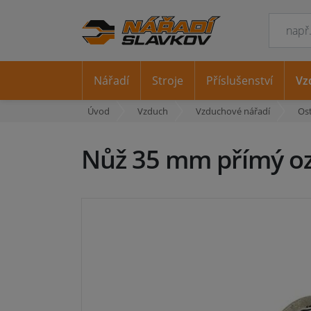
Nářadí
Stroje
Příslušenství
Vz
Úvod
Vzduch
Vzduchové nářadí
Os
Nůž 35 mm přímý oz