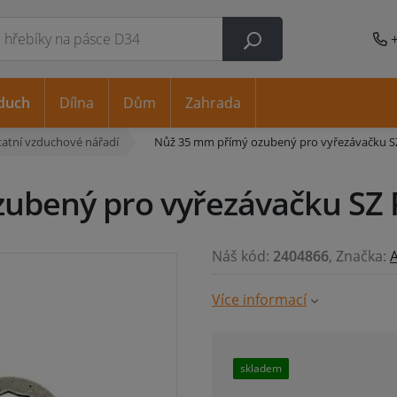
duch
Dílna
Dům
Zahrada
tatní vzduchové nářadí
Nůž 35 mm přímý ozubený pro vyřezávačku 
ubený pro vyřezávačku SZ
Náš kód:
2404866
, Značka:
A
Více informací
skladem