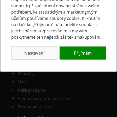
Doprava a platba
shopu, k přizpůsobení obsahu stránek vašim
Často kladené otázky
potřebám, ke statistickým a marketingovým
účelům používáme soubory cookie. Kliknutím
Obchodní podmínky
na tlačítko „Přijímám“ nám udělíte souhlas s
Reklamacni řád
jejich sběrem a zpracováním a my vám
Ochrana osobních údajů
poskytneme ten nejlepší zážitek z nakupování.
Cookies
Nastavení
Přijímám
O společnosti
Kontakty
O nás
Naše prodejna
Autorizovaný prodejce Narex
Prodávané značky