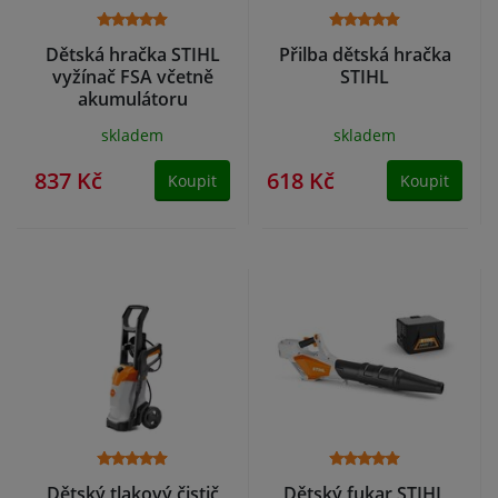
Dětská hračka STIHL
Přilba dětská hračka
vyžínač FSA včetně
STIHL
akumulátoru
skladem
skladem
837 Kč
618 Kč
Koupit
Koupit
Dětský tlakový čistič
Dětský fukar STIHL