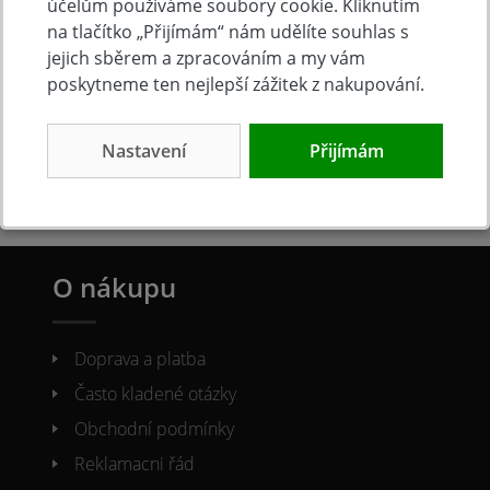
účelům používáme soubory cookie. Kliknutím
na tlačítko „Přijímám“ nám udělíte souhlas s
jejich sběrem a zpracováním a my vám
poskytneme ten nejlepší zážitek z nakupování.
Výhodná doprava
Osobní odběr
Doprava zdarma nad
Čs. armády 347 (za
Nastavení
Přijímám
6.000 Kč
Lídlem), Slavkov u Brna
O nákupu
Doprava a platba
Často kladené otázky
Obchodní podmínky
Reklamacni řád