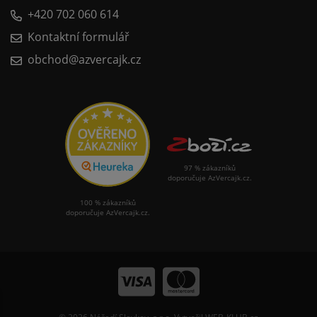
+420 702 060 614
Kontaktní formulář
obchod@azvercajk.cz
97 % zákazníků
doporučuje AzVercajk.cz.
100 % zákazníků
doporučuje AzVercajk.cz.