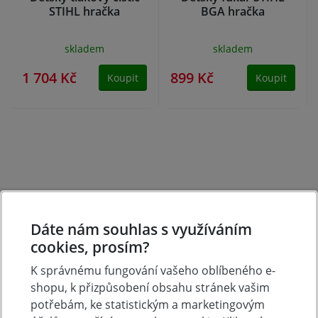
STIHL hračka
BGA hračka
skladem
skladem
1 704 Kč
899 Kč
Koupit
Koupit
Dáte nám souhlas s využíváním
cookies, prosím?
K správnému fungování vašeho oblíbeného e-
Tradice
Zboží skladem
shopu, k přizpůsobení obsahu stránek vašim
23 let na trhu
Zázemí kamenné
potřebám, ke statistickým a marketingovým
prodejny