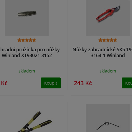
hradní pružinka pro nůžky
Nůžky zahradnické SK5 
Winland XT93021 3152
3164-1 Winland
skladem
skladem
 Kč
243 Kč
Koupit
Kou