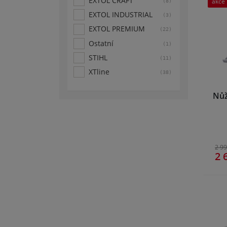
EXTOL CRAFT
akce
(8)
EXTOL INDUSTRIAL
(3)
EXTOL PREMIUM
(22)
Ostatní
(1)
STIHL
(11)
XTline
(38)
Nůž
2 99
2 