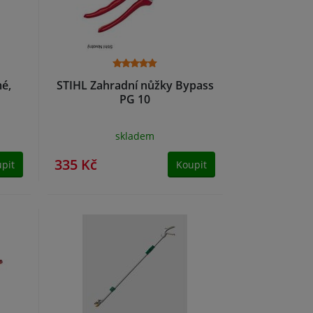
é,
STIHL Zahradní nůžky Bypass
PG 10
skladem
335 Kč
pit
Koupit