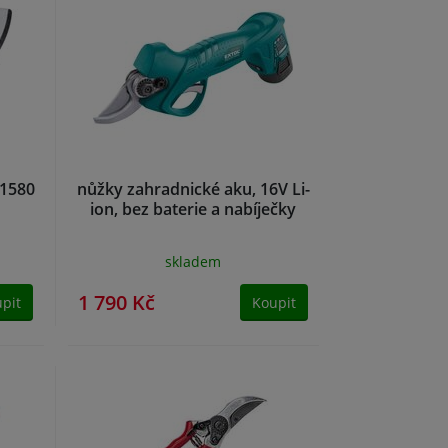
91580
nůžky zahradnické aku, 16V Li-
ion, bez baterie a nabíječky
skladem
1 790 Kč
pit
Koupit