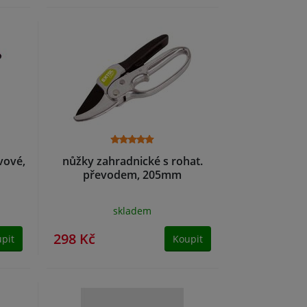
vové,
nůžky zahradnické s rohat.
převodem, 205mm
skladem
298 Kč
pit
Koupit