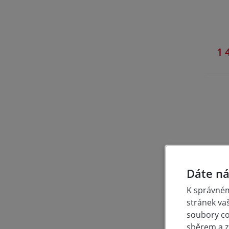
1 
Dáte ná
n
K správném
stránek va
soubory coo
sběrem a z