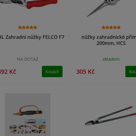
HL Zahradní nůžky FELCO F7
nůžky zahradnické přím
200mm, HCS
NA DOTAZ
skladem
892 Kč
305 Kč
Koupit
Kou