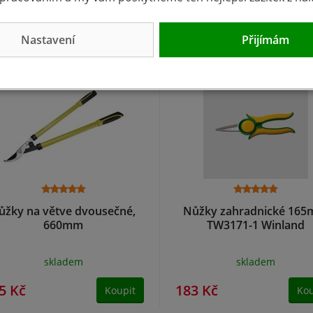
0 Kč
1 436 Kč
Koupit
Kou
Nastavení
Přijímám
ůžky na větve dvousečné,
Nůžky zahradnické 16
660mm
TW3171-1 Winland
skladem
skladem
5 Kč
183 Kč
Koupit
Kou