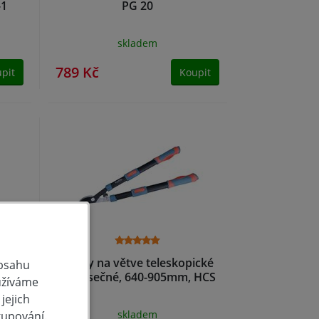
-1
PG 20
skladem
789 Kč
pit
Koupit
 10
nůžky na větve teleskopické
obsahu
dvousečné, 640-905mm, HCS
užíváme
jejich
skladem
kupování.