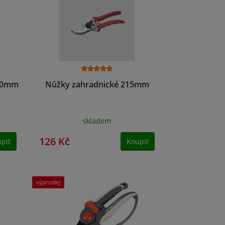
190mm
Nůžky zahradnické 215mm
skladem
126 Kč
pit
Koupit
výprodej