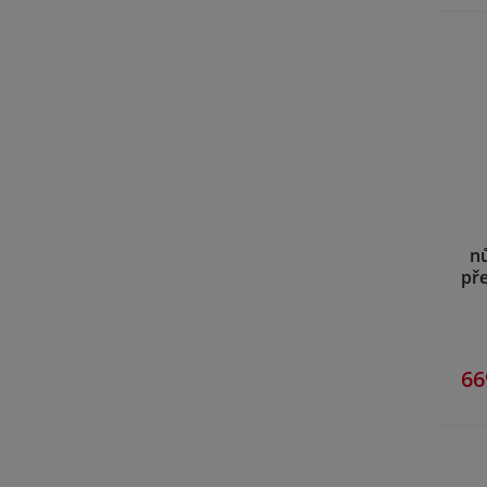
nů
př
66