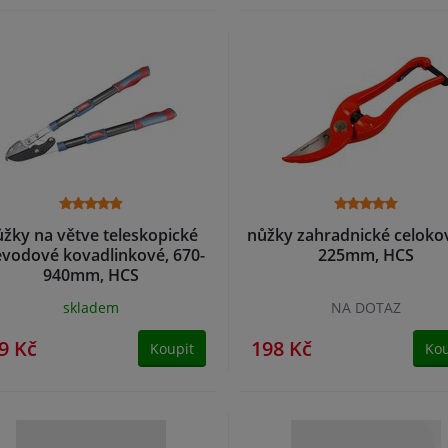
žky na větve teleskopické
nůžky zahradnické celoko
evodové kovadlinkové, 670-
225mm, HCS
940mm, HCS
skladem
NA DOTAZ
9 Kč
198 Kč
Koupit
Kou