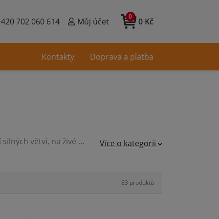
0
+420 702 060 614
Můj účet
0 Kč
Kontakty
Doprava a platba
V naší nabídce máme kvalitní zahradnické nůžky, nůžky na stříhání silných větví, na živé ploty, housenice s pilkou, nůžky ke stříhání a prořezávání větví v koruně stromů bez nutnosti použití žebříku, a jiné.
Více o kategorii