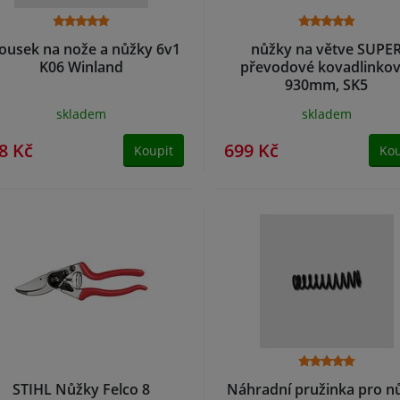
ousek na nože a nůžky 6v1
nůžky na větve SUPE
K06 Winland
převodové kovadlinkov
930mm, SK5
skladem
skladem
8 Kč
699 Kč
Koupit
Kou
STIHL Nůžky Felco 8
Náhradní pružinka pro n