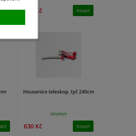
569 Kč
pit
Koupit
5mm
Housenice teleskop. tyč 240cm
skladem
630 Kč
pit
Koupit