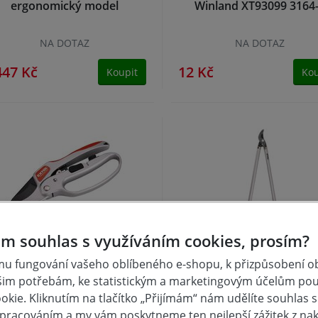
ergonomický model
Winland XT93099 3164
NA DOTAZ
NA DOTAZ
447 Kč
12 Kč
Koupit
Kou
m souhlas s využíváním cookies, prosím?
ůžky zahradnické s rohat.
STIHL Pákové nůžky PB
u fungování vašeho oblíbeného e-shopu, k přizpůsobení 
převodem, 205mm, SK5
šim potřebám, ke statistickým a marketingovým účelům po
kie. Kliknutím na tlačítko „Přijímám“ nám udělíte souhlas s 
skladem
skladem
pracováním a my vám poskytneme ten nejlepší zážitek z na