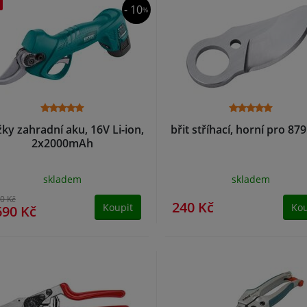
- 10
%
ky zahradní aku, 16V Li-ion,
břit stříhací, horní pro 87
2x2000mAh
skladem
skladem
0 Kč
240 Kč
Koupit
Kou
690 Kč