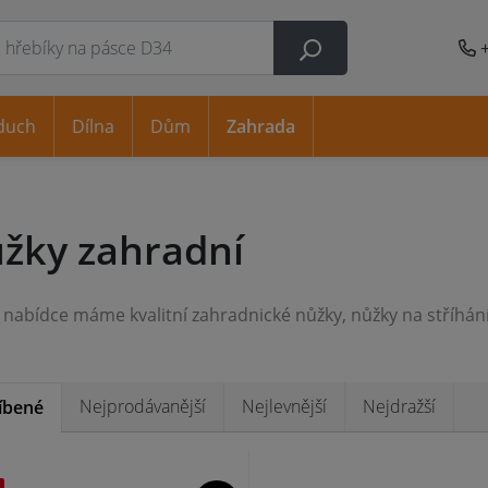
duch
Dílna
Dům
Zahrada
žky zahradní
Nejprodávanější
Nejlevnější
Nejdražší
íbené