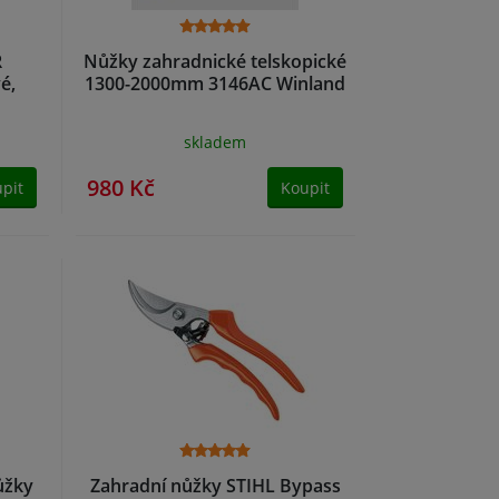
R
Nůžky zahradnické telskopické
é,
1300-2000mm 3146AC Winland
skladem
980 Kč
pit
Koupit
ůžky
Zahradní nůžky STIHL Bypass