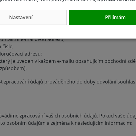
na základě vašeho souhlasu (tj. bez jiného zákonného důvo
Nastavení
Přijímám
obních údajů je možné kdykoliv, a to:
kontaktní e-mailovou adresu;
čísle;
doručovací adresu;
který je uveden v každém e-mailu obsahujícím obchodní sdě
m způsobem).
t zpracování údajů prováděného do doby odvolání souhlas
rovádíme zpracování vašich osobních údajů. Pokud vaše úda
mto osobním údajům a zejména k následujícím informacím: