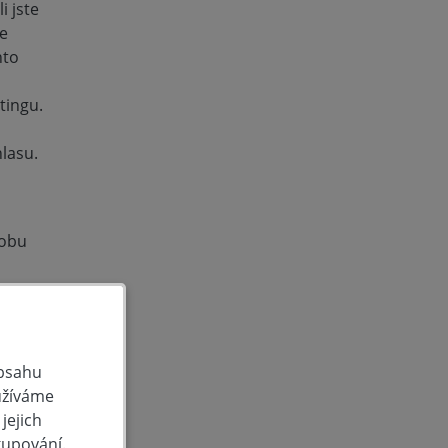
i jste
me
hto
tingu.
lasu.
dobu
ní
obsahu
užíváme
jejich
kupování.