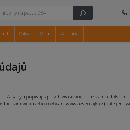
duch
Dílna
Dům
Zahrada
údajů
n „Zásady“) popisují způsob získávání, používání a dalšího
řednictvím webového rozhraní www.azvercajk.cz (dále jen „