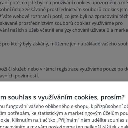
í poté, co jste byli na používání cookies upozornění a měl
sobní údaje získávané prostřednictvím souborů cookies js
žíváte webové rozhraní i poté, co jste byli na zpracování těc
ískávané prostřednictvím souborů cookies využíváme pro
vání našich služeb včetně analýzy chování uživatelů a marke
ž pro který byly získány, můžeme jen na základě vašeho souh
oží či služeb nebo v rámci registrace využíváme pouze po 
ávních povinností.
acováním osobních údajů, budou údaje využity po dobu trvá
m souhlas s využíváním cookies, prosím?
u fungování vašeho oblíbeného e-shopu, k přizpůsobení 
 ÚDAJI
šim potřebám, ke statistickým a marketingovým účelům po
kie. Kliknutím na tlačítko „Přijímám“ nám udělíte souhlas s 
váním osobních údajů
pracováním a my vám poskytneme ten nejlepší zážitek z na