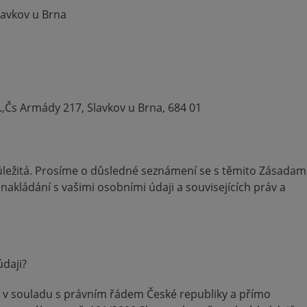
lavkov u Brna
.,Čs Armády 217, Slavkov u Brna, 684 01
ůležitá. Prosíme o důsledné seznámení se s těmito Zásadami
 nakládání s vašimi osobními údaji a souvisejících práv a
údaji?
e v souladu s právním řádem České republiky a přímo