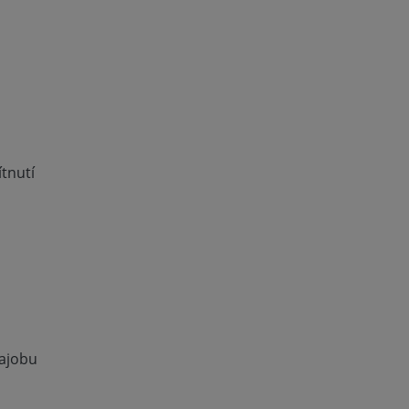
tnutí
hajobu