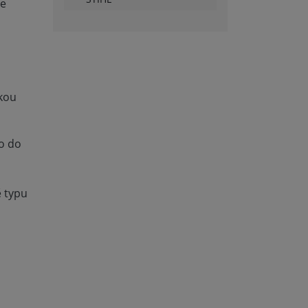
ve
ckou
no do
ě typu