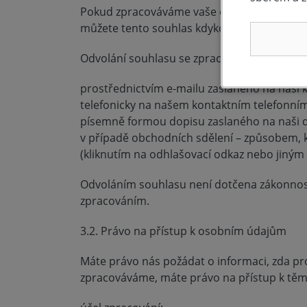
Pokud zpracováváme vaše osobní údaje jen 
můžete tento souhlas kdykoliv odvolat.
Odvolání souhlasu se zpracováním vašich os
prostřednictvím e-mailu zaslaného na naši 
telefonicky na našem kontaktním telefonním 
písemně formou dopisu zaslaného na naši 
v případě obchodních sdělení – způsobem, 
(kliknutím na odhlašovací odkaz nebo jiný
Odvoláním souhlasu není dotčena zákonnos
zpracováním.
3.2. Právo na přístup k osobním údajům
Máte právo nás požádat o informaci, zda p
zpracováváme, máte právo na přístup k tě