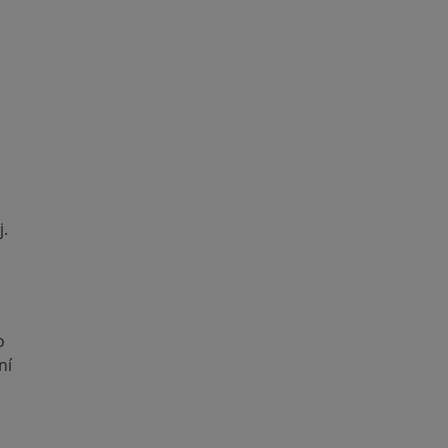
.
o
ní