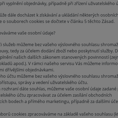
i vyplnění objednávky, případně při zřízení uživatelského ú
ůže dále docházet k získávání a ukládání některých osobníc
e o souborech cookies se dočtete v článku 5 těchto Zásad.
acováváme vaše osobní údaje?
 či služeb můžeme bez vašeho výslovného souhlasu shroma
ouvy, tedy za účelem dodání zboží nebo poskytnutí služby. D
plnění našich dalších zákonem stanovených povinností (ze
dokladů apod.). V rámci našeho servisu Vás můžeme informo
imi dřívějšími objednávkami.
ského účtu můžeme bez vašeho výslovného souhlasu shroma
řístupu, správy a vedení uživatelského účtu.
ozhraní dáte souhlas, můžeme vaše osobní údaje zadané 
atelského účtu zpracovávat za účelem zasílání obchodních
ích bodech a přímého marketingu, případně za dalšími účel
uborů cookies zpracováváme na základě vašeho souhlasu (k