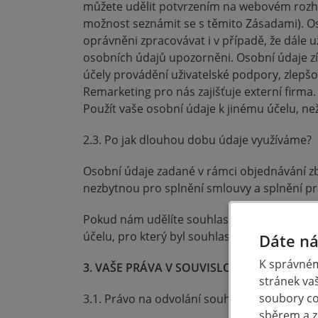
můžete udělit potvrzením na webovém rozhran
možnost seznámit se s těmito Zásadami). O
oprávněni zpracovávat i v případě, že dále u
osobních údajů upozorněni. Osobní údaje z
účely provádění uživatelské podpory, zlepšo
Remarketing pro nás zajišťuje externí firma.
Použít vaše osobní údaje k jinému účelu, ne
2.3. Po jak dlouhou dobu údaje využíváme?
Osobní údaje zadané v rámci objednávání zb
nezbytnou pro splnění smlouvy a splnění pr
Pokud nám udělíte souhlas výslovný se zpr
účelu, pro který byl souhlas udělen.
Dáte ná
K správném
3. VAŠE PRÁVA V SOUVISLOSTI S OSOBNÍMI
stránek va
soubory coo
3.1. Právo na odvolání souhlasu se zpraco
sběrem a z