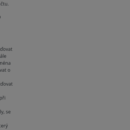
čtu.
h
žďovat
ále
jména
vat o
žďovat
při
y, se
terý