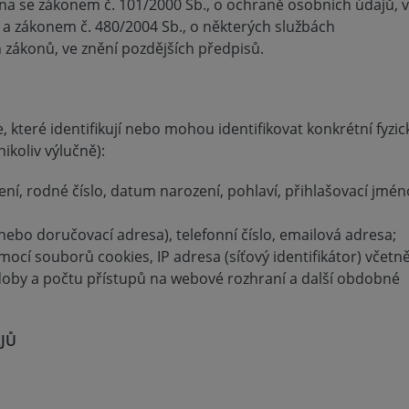
na se zákonem č. 101/2000 Sb., o ochraně osobních údajů, 
 a zákonem č. 480/2004 Sb., o některých službách
 zákonů, ve znění pozdějších předpisů.
 které identifikují nebo mohou identifikovat konkrétní fyzi
ikoliv výlučně):
mení, rodné číslo, datum narození, pohlaví, přihlašovací jmé
(nebo doručovací adresa), telefonní číslo, emailová adresa;
mocí souborů cookies, IP adresa (síťový identifikátor) včetn
 doby a počtu přístupů na webové rozhraní a další obdobné
AJŮ