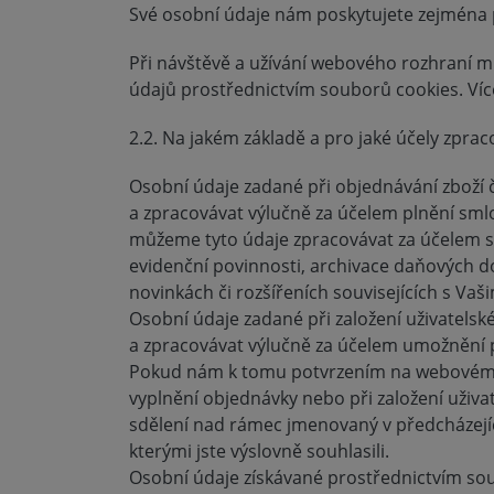
Své osobní údaje nám poskytujete zejména př
Při návštěvě a užívání webového rozhraní m
údajů prostřednictvím souborů cookies. Víc
2.2. Na jakém základě a pro jaké účely zpr
Osobní údaje zadané při objednávání zboží
a zpracovávat výlučně za účelem plnění sml
můžeme tyto údaje zpracovávat za účelem s
evidenční povinnosti, archivace daňových 
novinkách či rozšířeních souvisejících s Vaš
Osobní údaje zadané při založení uživatel
a zpracovávat výlučně za účelem umožnění p
Pokud nám k tomu potvrzením na webovém r
vyplnění objednávky nebo při založení uživ
sdělení nad rámec jmenovaný v předcházejíc
kterými jste výslovně souhlasili.
Osobní údaje získávané prostřednictvím so