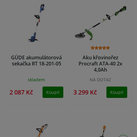
GÜDE akumulátorová
Aku křovinořez
sekačka RT 18-201-05
Procraft ATA-40 2x
4,0Ah
skladem
NA DOTAZ
2 087 Kč
3 299 Kč
Koupit
Koupit