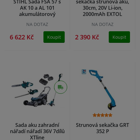
STIHL Sada FSA 57 s
sekačka strunová aku,
AK 10 a AL 101
30cm, 20V Li-ion,
akumulátorový
2000mAh EXTOL
vyžínač
NA DOTAZ
NA DOTAZ
6 622 Kč
2 390 Kč
Koupit
Koupit
Sada aku zahradní
Strunová sekačka GRT
nářadí nářadí 36V 7dílů
352 P
XTline