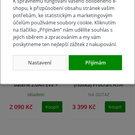
K správnému fungování vašeho oblíbeného e-
shopu, k přizpůsobení obsahu stránek vašim
potřebám, ke statistickým a marketingovým
účelům používáme soubory cookie. Kliknutím
na tlačítko „Přijímám“ nám udělíte souhlas s
jejich sběrem a zpracováním a my vám
poskytneme ten nejlepší zážitek z nakupování.
Nastavení
Přijímám
Aku strunová sekačka
Aku křovinořez
na trávu 18V + 1
obouruční rukojeť
baterie 2.0Ah EVE +
(řidítka) Procraft ATA-
nabíječka 2.4A
40C 2x 4,0Ah
skladem
NA DOTAZ
2 090 Kč
3 399 Kč
Koupit
Koupit