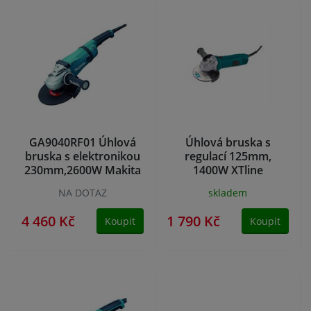
GA9040RF01 Úhlová
Úhlová bruska s
bruska s elektronikou
regulací 125mm,
230mm,2600W Makita
1400W XTline
NA DOTAZ
skladem
4 460 Kč
1 790 Kč
Koupit
Koupit