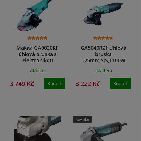
Makita GA9020RF
GA5040RZ1 Úhlová
úhlová bruska s
bruska
elektronikou
125mm,SJS,1100W
230mm,2200W
Makita
skladem
skladem
3 749 Kč
3 222 Kč
Koupit
Koupit
novinka