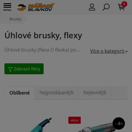
0
Brusky
Úhlové brusky, flexy
Úhlové brusky (flexa či flexka) poháněné elektromotorem se vyznačují silným výkonem, potřebným pro nejrůznější obrábění nebo dělění materiálů. Dobře zvolený řezný, nebo brusný kotouč umožňuje opracovávat kovy, beton, stavební materiály, keramiku i dřevo a plasty. Vyberete si flexu pro hobby, nebo profesní používání.
Více o kategorii
Zobrazit filtry
Nejprodávanější
Nejlevnější
Oblíbené
akce
- 4
%