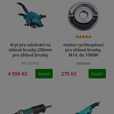
Kryt pro odsávání na
matice rychloupínací
úhlové brusky 230mm
pro úhlové brusky,
pro úhlové brusky
M14, do 1000W
MAKITA
NA DOTAZ
skladem
4 556 Kč
275 Kč
Koupit
Koupit