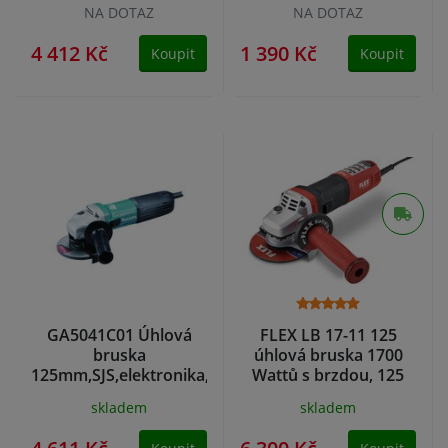
NA DOTAZ
NA DOTAZ
4 412 Kč
1 390 Kč
Koupit
Koupit
GA5041C01 Úhlová
FLEX LB 17-11 125
bruska
úhlová bruska 1700
125mm,SJS,elektronika,1400W
Wattů s brzdou, 125
Makita
mm
skladem
skladem