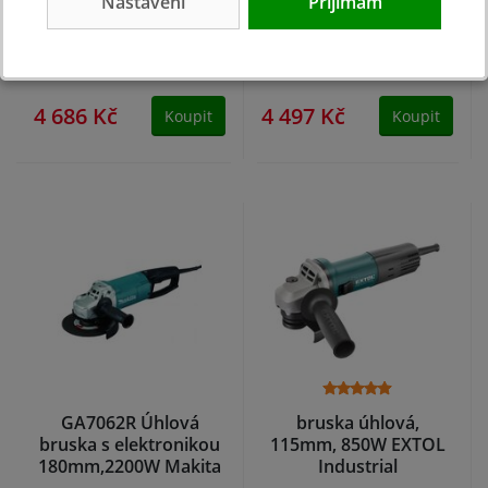
Nastavení
Přijímám
úhlová bruska s
bruska s antivibrační
elektronikou
rukojetí 230mm,2400W
230mm,2600W
Makita
NA DOTAZ
NA DOTAZ
4 686 Kč
4 497 Kč
Koupit
Koupit
GA7062R Úhlová
bruska úhlová,
bruska s elektronikou
115mm, 850W EXTOL
180mm,2200W Makita
Industrial