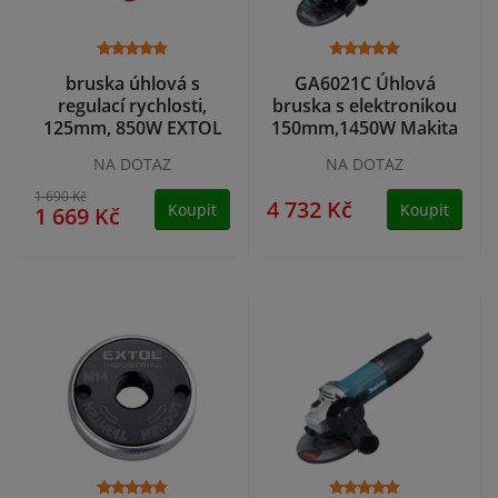
bruska úhlová s
GA6021C Úhlová
regulací rychlosti,
bruska s elektronikou
125mm, 850W EXTOL
150mm,1450W Makita
Premium
NA DOTAZ
NA DOTAZ
1 690 Kč
4 732 Kč
Koupit
Koupit
1 669 Kč