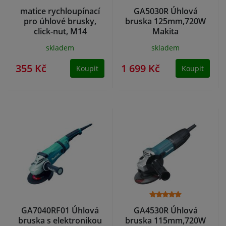
matice rychloupínací
GA5030R Úhlová
pro úhlové brusky,
bruska 125mm,720W
click-nut, M14
Makita
skladem
skladem
355 Kč
1 699 Kč
Koupit
Koupit
GA7040RF01 Úhlová
GA4530R Úhlová
bruska s elektronikou
bruska 115mm,720W