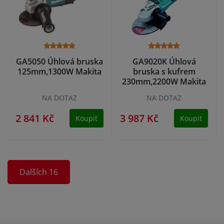
GA5050 Úhlová bruska
GA9020K Úhlová
125mm,1300W Makita
bruska s kufrem
230mm,2200W Makita
NA DOTAZ
NA DOTAZ
2 841 Kč
3 987 Kč
Koupit
Koupit
Dalších 16