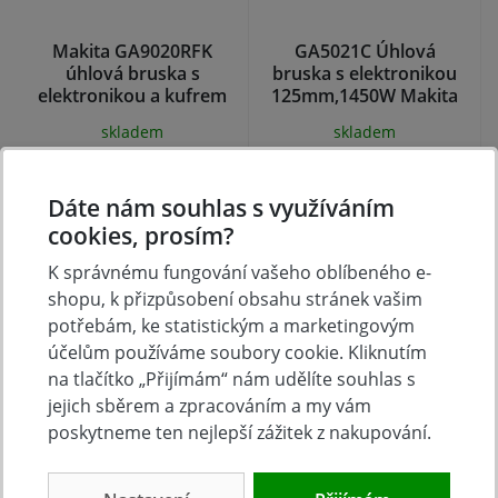
Makita GA9020RFK
GA5021C Úhlová
úhlová bruska s
bruska s elektronikou
elektronikou a kufrem
125mm,1450W Makita
230mm,2200W
skladem
skladem
4 760 Kč
5 091 Kč
Koupit
Koupit
Dáte nám souhlas s využíváním
cookies, prosím?
K správnému fungování vašeho oblíbeného e-
shopu, k přizpůsobení obsahu stránek vašim
potřebám, ke statistickým a marketingovým
účelům používáme soubory cookie. Kliknutím
na tlačítko „Přijímám“ nám udělíte souhlas s
jejich sběrem a zpracováním a my vám
poskytneme ten nejlepší zážitek z nakupování.
Makita GA9040R
GA9030X01 Úhlová