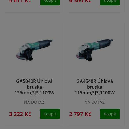
4 611 Kč
6 300 Kč
Koupit
Koupit
GA5040R Úhlová
GA4540R Úhlová
bruska
bruska
125mm,SJS,1100W
115mm,SJS,1100W
Makita
Makita
NA DOTAZ
NA DOTAZ
3 222 Kč
2 797 Kč
Koupit
Koupit