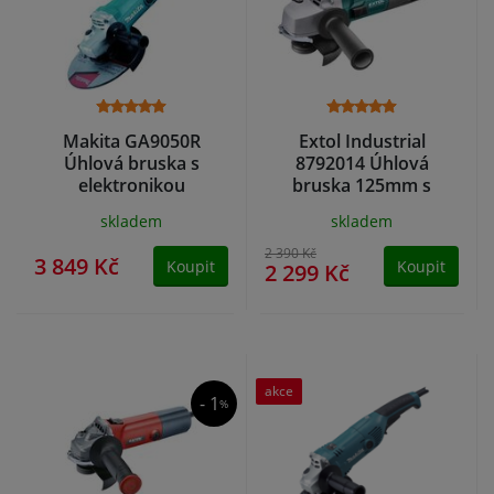
Makita GA9050R
Extol Industrial
Úhlová bruska s
8792014 Úhlová
elektronikou
bruska 125mm s
230mm,2000W
regulací rychlosti
skladem
skladem
2 390 Kč
3 849 Kč
Koupit
Koupit
2 299 Kč
akce
- 1
%