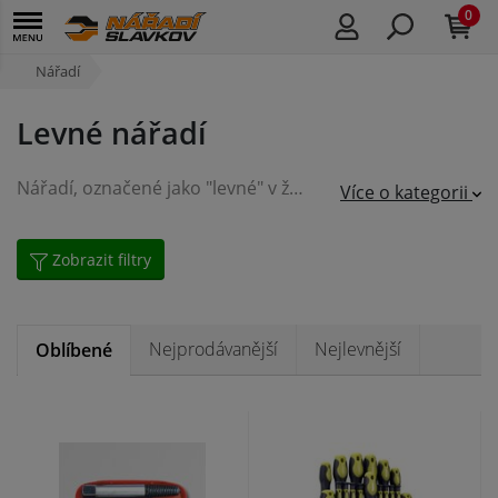
0
Nářadí
Levné nářadí
Nářadí, označené jako "levné" v žádném případě neznamená, že jde o nářadí podřadné kvality. Toto nářadí představuje střední třídu pro všestranné použití v domácnostech a malých dílnách a s ohledem na praktické využití jej pořídíte za příznivou cenu.
Více o kategorii
Zobrazit filtry
Nejprodávanější
Nejlevnější
Oblíbené