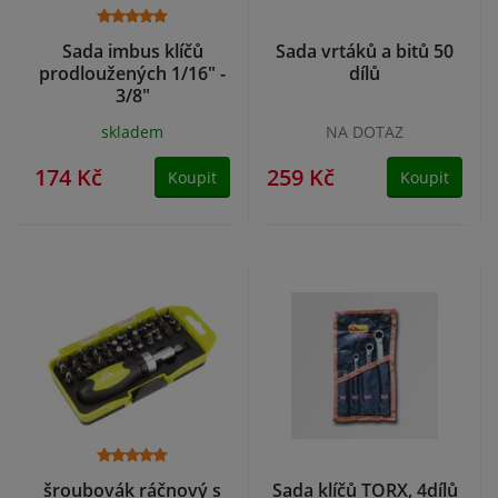
Sada imbus klíčů
Sada vrtáků a bitů 50
prodloužených 1/16" -
dílů
3/8"
skladem
NA DOTAZ
174 Kč
259 Kč
Koupit
Koupit
šroubovák ráčnový s
Sada klíčů TORX, 4dílů