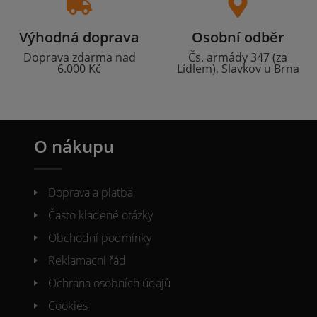
Výhodná doprava
Osobní odběr
Doprava zdarma nad
Čs. armády 347 (za
6.000 Kč
Lídlem), Slavkov u Brna
O nákupu
Doprava a platba
Často kladené otázky
Obchodní podmínky
Reklamacni řád
Ochrana osobních údajů
Cookies