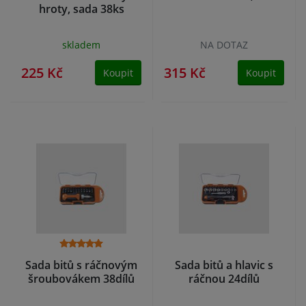
hroty, sada 38ks
skladem
NA DOTAZ
225 Kč
315 Kč
Koupit
Koupit
Sada bitů s ráčnovým
Sada bitů a hlavic s
šroubovákem 38dílů
ráčnou 24dílů