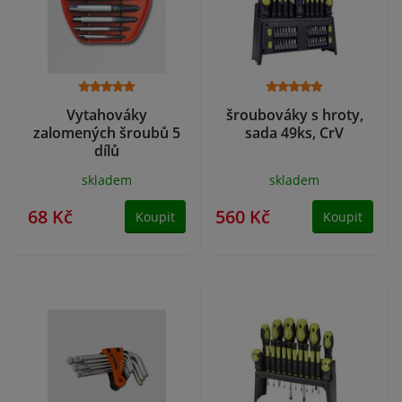
Vytahováky
šroubováky s hroty,
zalomených šroubů 5
sada 49ks, CrV
dílů
skladem
skladem
68 Kč
560 Kč
Koupit
Koupit