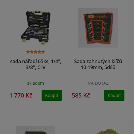
sada nářadí 65ks, 1/4",
Sada zahnutých klíčů
3/8", CrV
10-19mm, 5dílů
skladem
NA DOTAZ
1 770 Kč
585 Kč
Koupit
Koupit