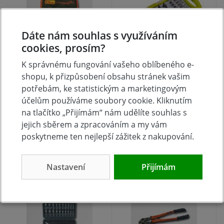
Dáte nám souhlas s využíváním
cookies, prosím?
K správnému fungování vašeho oblíbeného e-
Sada převlečných klíčů
šroubovák ráčnový s
shopu, k přizpůsobení obsahu stránek vašim
10-18mm, 6dílů
ořechy a hroty, sada
potřebám, ke statistickým a marketingovým
30ks
účelům používáme soubory cookie. Kliknutím
na tlačítko „Přijímám“ nám udělíte souhlas s
NA DOTAZ
skladem
jejich sběrem a zpracováním a my vám
531 Kč
225 Kč
Koupit
Koupit
poskytneme ten nejlepší zážitek z nakupování.
Nastavení
Přijímám