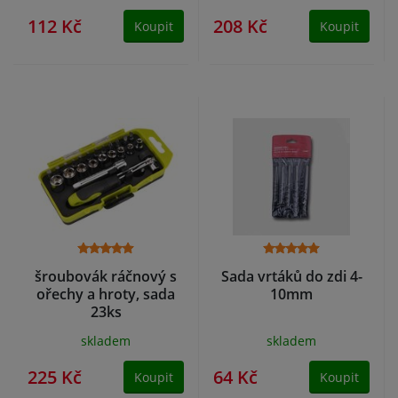
112 Kč
208 Kč
Koupit
Koupit
šroubovák ráčnový s
Sada vrtáků do zdi 4-
ořechy a hroty, sada
10mm
23ks
skladem
skladem
225 Kč
64 Kč
Koupit
Koupit