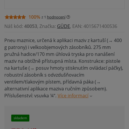
100%
z 1
hodnocení
Náš kód:
40053
, Značka:
GÜDE
, EAN: 4015671400536
Pneu maznice, určená k aplikaci maziv z kartuší (→ 400
g patrony) i velkoobjemových zásobníků. 275 mm
pružná hadice/170 mm úhlová tryska pro nanášení
maziv na obtížně přístupná místa. Konstrukce: pistole
na kartuše (→ posuv hmoty stisknutím ovládací páčky),
robustní zásobník s odvzdušňovacím
ventilem/tlakovým pístem, přídavná páka (→
alternativní aplikace maziva ručním způsobem).
Příslušenství: vsuvka ¼“.
Více informací
skladem