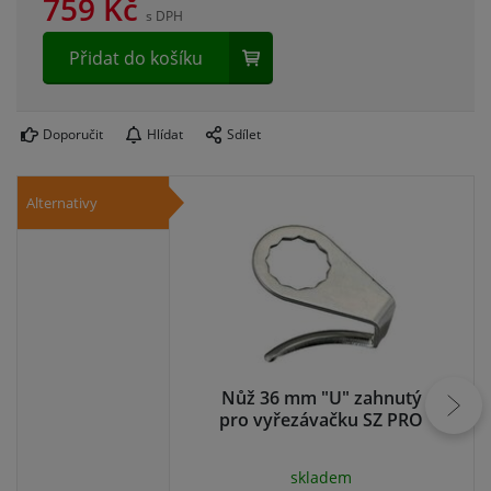
759
Kč
s DPH
Přidat do košíku
Doporučit
Hlídat
Sdílet
Alternativy
Nůž 36 mm "U" zahnutý
N
pro vyřezávačku SZ PRO
pr
skladem