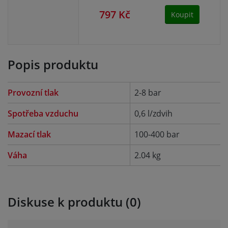
797 Kč
88
Koupit
Popis produktu
Provozní tlak
2-8 bar
Spotřeba vzduchu
0,6 l/zdvih
Mazací tlak
100-400 bar
Váha
2.04 kg
Diskuse k produktu (0)