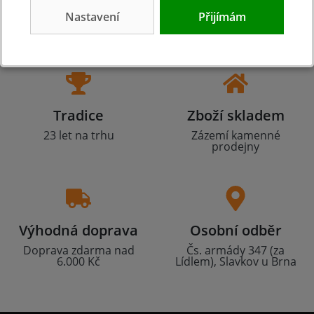
Nastavení
Přijímám
Tradice
Zboží skladem
23 let na trhu
Zázemí kamenné
prodejny
Výhodná doprava
Osobní odběr
Doprava zdarma nad
Čs. armády 347 (za
6.000 Kč
Lídlem), Slavkov u Brna