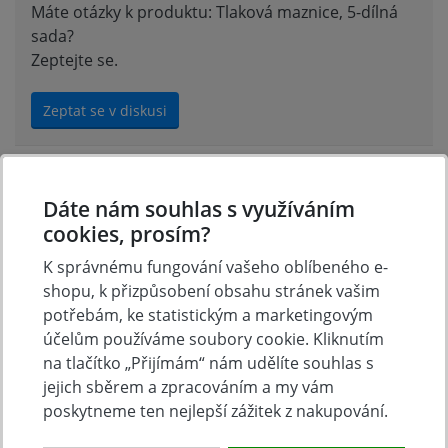
Máte otázky k produktu: Tlaková maznice, 5-dílná
sada?
Zeptejte se.
Zeptat se v diskusi
Hodnocení produktu
Dáte nám souhlas s využíváním
cookies, prosím?
K správnému fungování vašeho oblíbeného e-
Přidejte vlastní hodnocení produktu a pomožte tak
shopu, k přizpůsobení obsahu stránek vašim
dalším nakupujícím.
potřebám, ke statistickým a marketingovým
Hodnoťte.
účelům používáme soubory cookie. Kliknutím
na tlačítko „Přijímám“ nám udělíte souhlas s
Přidat vlastní hodnocení
jejich sběrem a zpracováním a my vám
poskytneme ten nejlepší zážitek z nakupování.