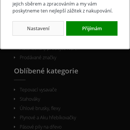
O společnosti
jejich sběrem a zpracováním a my vám
poskytneme ten nejlepší zážitek z nakupování.
Kontakty
Nastavení
Přijímám
O nás
Naše prodejna
Autorizovaný prodejce Narex
Prodávané značky
Oblíbené kategorie
Tepovací vysavače
Stahováky
Úhlové brusky, flexy
Plynové a Aku hřebíkovačky
Pásové pily na dřevo