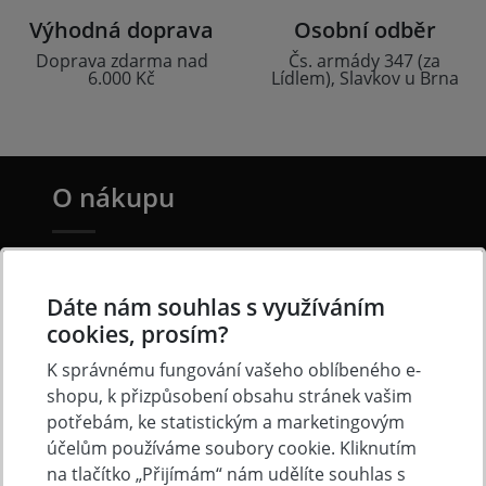
Výhodná doprava
Osobní odběr
Doprava zdarma nad
Čs. armády 347 (za
6.000 Kč
Lídlem), Slavkov u Brna
O nákupu
Doprava a platba
Často kladené otázky
Dáte nám souhlas s využíváním
cookies, prosím?
Obchodní podmínky
K správnému fungování vašeho oblíbeného e-
Reklamacni řád
shopu, k přizpůsobení obsahu stránek vašim
Ochrana osobních údajů
potřebám, ke statistickým a marketingovým
Cookies
účelům používáme soubory cookie. Kliknutím
na tlačítko „Přijímám“ nám udělíte souhlas s