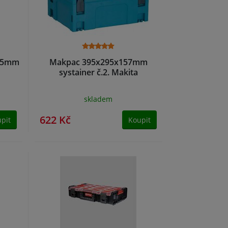
315mm
Makpac 395x295x157mm
systainer č.2. Makita
skladem
622 Kč
pit
Koupit