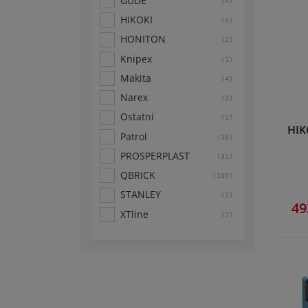
GÜDE
(4)
HIKOKI
(4)
HONITON
(2)
Knipex
(1)
Makita
(4)
Narex
(3)
Ostatní
(1)
HIK
Patrol
(38)
PROSPERPLAST
(31)
QBRICK
(105)
STANLEY
(1)
49
XTline
(7)