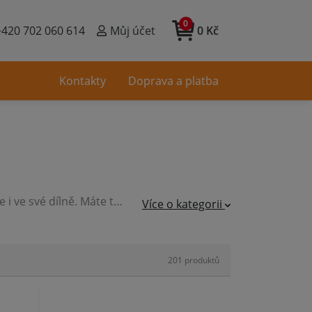
0
+420 702 060 614
Můj účet
0 Kč
Kontakty
Doprava a platba
Boxy a kufříky na nářadí využijete nejen na montážních cestách, ale i ve své dílně. Máte tak nejpoužívanější nářadí stále na jednom a přitom mobilním místě. Nabízíme nejen malé a vetší příruční organizéry, ale i objemnější boxy a pojízdné kufry. Výhodou u některých boxů - systainerů je jejich stavebnicová úprava pro snadné spojování dalších boxů na sebe.
Více o kategorii