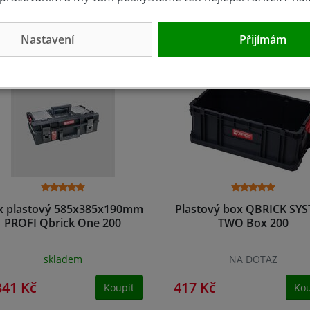
0 Kč
310 Kč
Koupit
Kou
Nastavení
Přijímám
x plastový 585x385x190mm
Plastový box QBRICK SY
PROFI Qbrick One 200
TWO Box 200
skladem
NA DOTAZ
341 Kč
417 Kč
Koupit
Kou