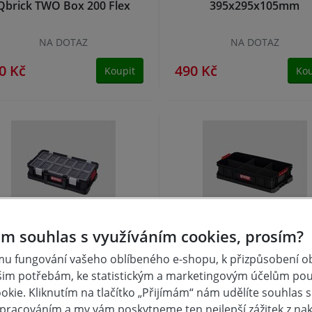
Qbrick TWO Box 200 Flex
395x295x105mm
NA DOTAZ
NA DOTAZ
0 Kč
490 Kč
Koupit
Kou
m souhlas s využíváním cookies, prosím?
x plastový 526x307x126mm
Box plastový 526x307x1
u fungování vašeho oblíbeného e-shopu, k přizpůsobení 
brick TWO organizer flex
Qbrick TWO Box 100 Fl
šim potřebám, ke statistickým a marketingovým účelům po
kie. Kliknutím na tlačítko „Přijímám“ nám udělíte souhlas s 
skladem
skladem
pracováním a my vám poskytneme ten nejlepší zážitek z na