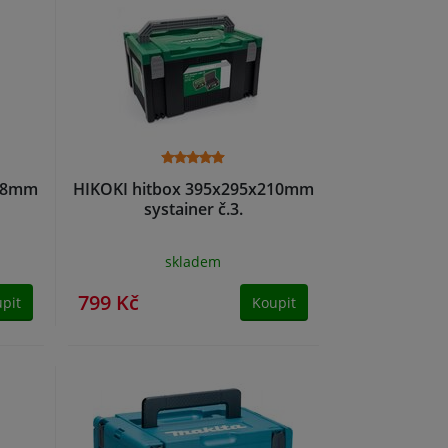
158mm
HIKOKI hitbox 395x295x210mm
systainer č.3.
skladem
799 Kč
pit
Koupit