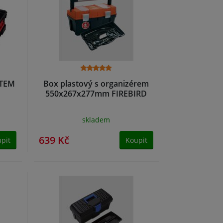
STEM
Box plastový s organizérem
550x267x277mm FIREBIRD
skladem
639 Kč
pit
Koupit