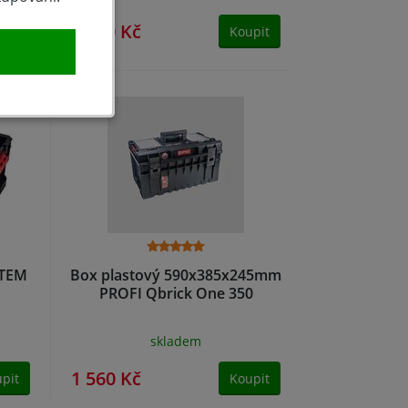
4 770 Kč
pit
Koupit
STEM
Box plastový 590x385x245mm
PROFI Qbrick One 350
skladem
1 560 Kč
pit
Koupit