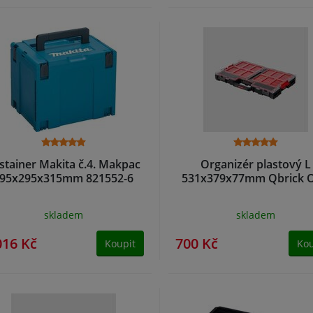
stainer Makita č.4. Makpac
Organizér plastový L
95x295x315mm 821552-6
531x379x77mm Qbrick 
skladem
skladem
016 Kč
700 Kč
Koupit
Kou