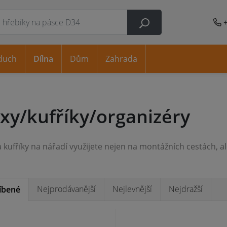
duch
Dílna
Dům
Zahrada
xy/kufříky/organizéry
Nejprodávanější
Nejlevnější
Nejdražší
íbené