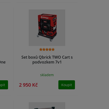
Set boxů Qbrick TWO Cart s
One
podvozkem 7v1
skladem
2 950 Kč
pit
Koupit