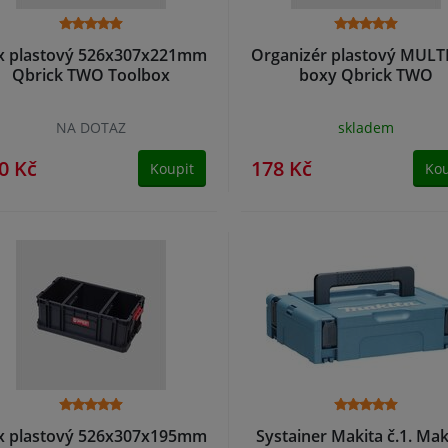
x plastový 526x307x221mm
Organizér plastový MULT
Qbrick TWO Toolbox
boxy Qbrick TWO
NA DOTAZ
skladem
0 Kč
178 Kč
Koupit
Kou
x plastový 526x307x195mm
Systainer Makita č.1. Ma