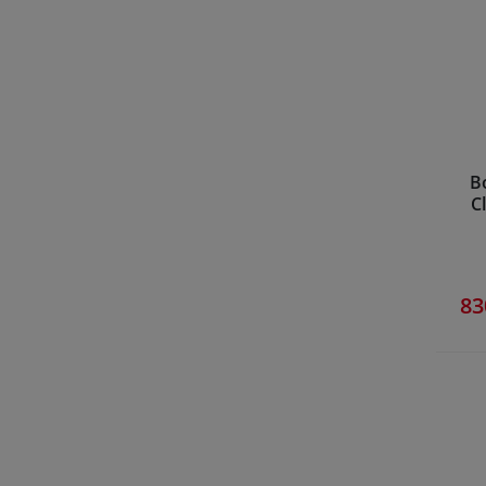
B
C
83