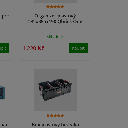
I pro
Organizér plastový
585x385x190 Qbrick One
skladem
1 220 Kč
pit
Koupit
kpac
Box plastový bez víka