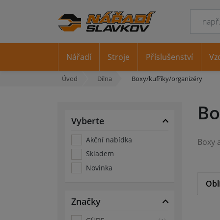
Nářadí
Stroje
Příslušenství
Vz
Úvod
Dílna
Boxy/kufříky/organizéry
Bo
Vyberte
Akční nabídka
Skladem
Novinka
Obl
Značky