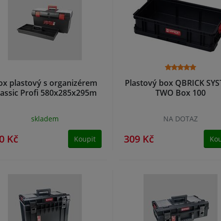
ox plastový s organizérem
Plastový box QBRICK SY
lassic Profi 580x285x295m
TWO Box 100
skladem
NA DOTAZ
0 Kč
309 Kč
Koupit
Kou