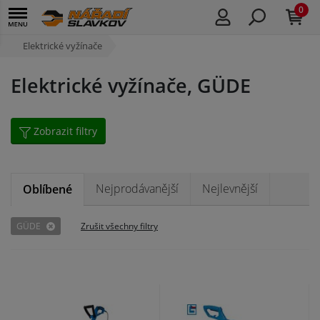
0
Elektrické vyžínače
Elektrické vyžínače, GÜDE
Zobrazit filtry
Nejprodávanější
Nejlevnější
Oblíbené
GÜDE
Zrušit všechny filtry