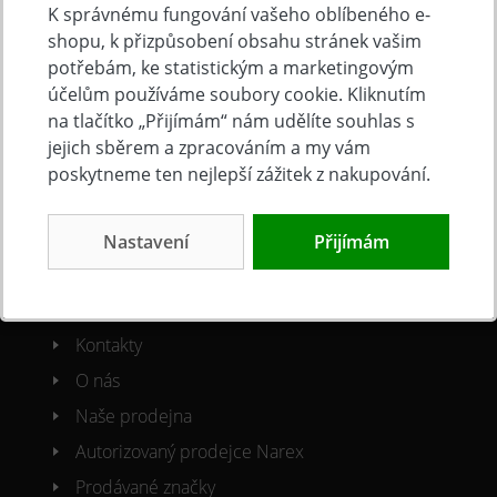
K správnému fungování vašeho oblíbeného e-
shopu, k přizpůsobení obsahu stránek vašim
Doprava a platba
potřebám, ke statistickým a marketingovým
Často kladené otázky
účelům používáme soubory cookie. Kliknutím
Obchodní podmínky
na tlačítko „Přijímám“ nám udělíte souhlas s
jejich sběrem a zpracováním a my vám
Reklamacni řád
poskytneme ten nejlepší zážitek z nakupování.
Ochrana osobních údajů
Cookies
Nastavení
Přijímám
O společnosti
Kontakty
O nás
Naše prodejna
Autorizovaný prodejce Narex
Prodávané značky