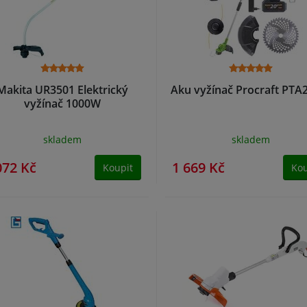
Makita UR3501 Elektrický
Aku vyžínač Procraft PTA
vyžínač 1000W
skladem
skladem
072 Kč
1 669 Kč
Koupit
Kou