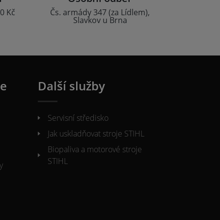
0 Kč
Čs. armády 347 (za Lídlem),
Slavkov u Brna
ie
Další služby
Servisní středisko
Jak uskladňovat stroje STIHL
Biopaliva a motorové stroje
STIHL
y