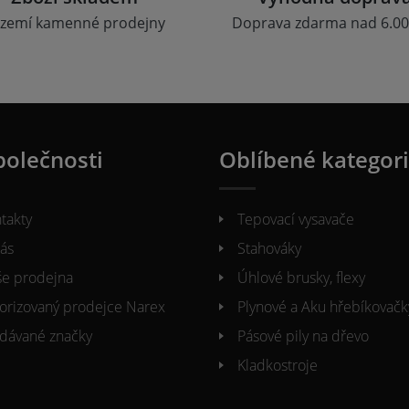
zemí kamenné prodejny
Doprava zdarma nad 6.00
polečnosti
Oblíbené kategor
takty
Tepovací vysavače
ás
Stahováky
e prodejna
Úhlové brusky, flexy
orizovaný prodejce Narex
Plynové a Aku hřebíkovačk
dávané značky
Pásové pily na dřevo
Kladkostroje