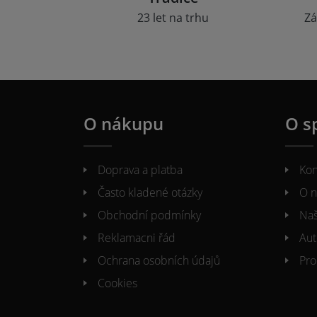
23 let na trhu
Zá
O nákupu
O s
Doprava a platba
Kon
Často kladené otázky
O n
Obchodní podmínky
Naš
Reklamacni řád
Aut
Ochrana osobních údajů
Pro
Cookies