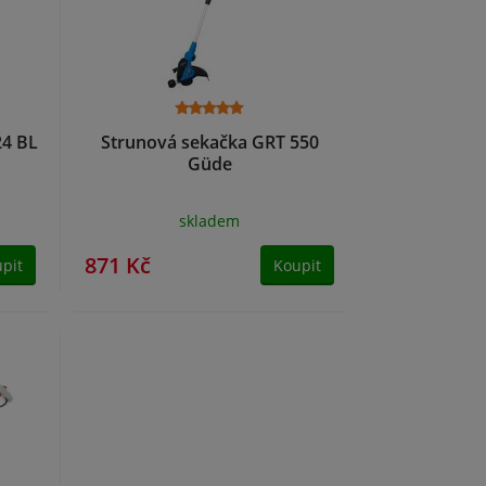
24 BL
Strunová sekačka GRT 550
Güde
skladem
871 Kč
pit
Koupit