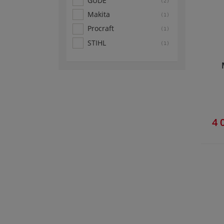
GÜDE
(2)
Makita
(1)
Procraft
(1)
STIHL
(1)
4 