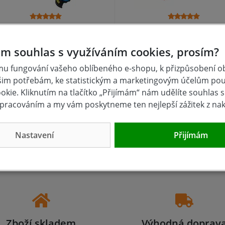
trunová sekačka GRT 352 P
Elektrická strunová sek
STIHL FSE 52
m souhlas s využíváním cookies, prosím?
u fungování vašeho oblíbeného e-shopu, k přizpůsobení 
skladem
NA DOTAZ
šim potřebám, ke statistickým a marketingovým účelům po
4 Kč
2 207 Kč
Koupit
Kou
kie. Kliknutím na tlačítko „Přijímám“ nám udělíte souhlas s 
pracováním a my vám poskytneme ten nejlepší zážitek z na
Nastavení
Přijímám
Zboží skladem
Výhodná doprav