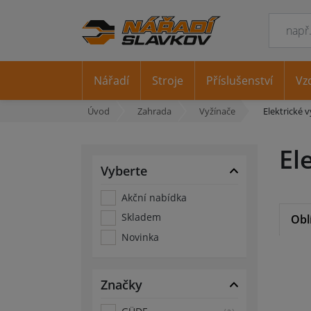
Nářadí
Stroje
Příslušenství
Vz
Úvod
Zahrada
Vyžínače
Elektrické 
El
Vyberte
Akční nabídka
Skladem
Obl
Novinka
Značky