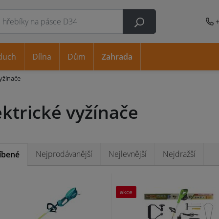
duch
Dílna
Dům
Zahrada
vyžínače
ektrické vyžínače
Nejprodávanější
Nejlevnější
Nejdražší
íbené
akce