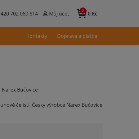
0
+420 702 060 614
Můj účet
0 Kč
Kontakty
Doprava a platba
:
Narex Bučovice
kruhové čelisti. Český výrobce Narex Bučovice