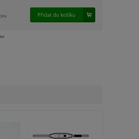
Přidat do košíku
 DPH
let