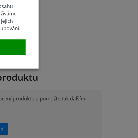
obsahu
užíváme
jejich
kupování.
produktu
nocení produktu a pomožte tak dalším
ení