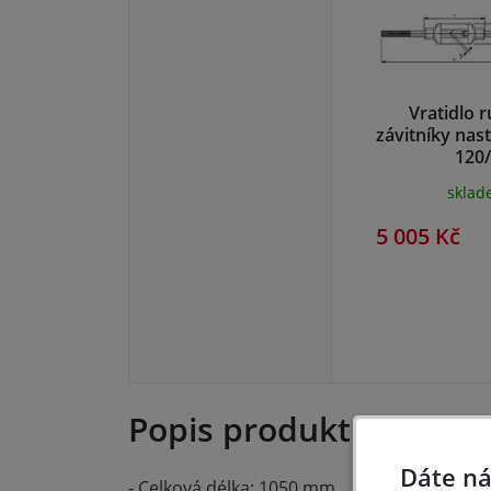
Vratidlo r
závitníky nast
120
skla
5 005 Kč
Popis produktu
Dáte ná
- Celková délka: 1050 mm