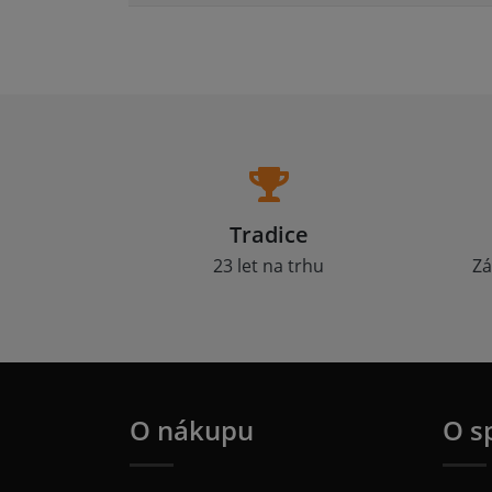
Tradice
23 let na trhu
Zá
O nákupu
O s