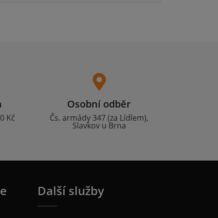
a
Osobní odběr
0 Kč
Čs. armády 347 (za Lídlem),
Slavkov u Brna
ie
Další služby