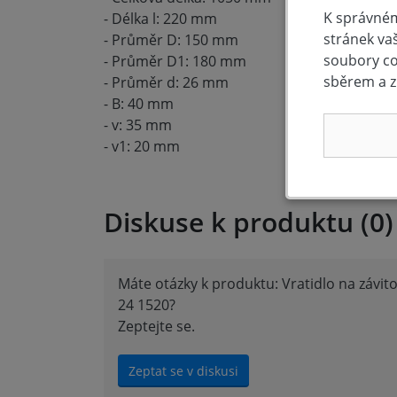
K správném
- Délka l: 220 mm
stránek va
- Průměr D: 150 mm
soubory coo
- Průměr D1: 180 mm
sběrem a z
- Průměr d: 26 mm
- B: 40 mm
- v: 35 mm
- v1: 20 mm
Diskuse k produktu (0)
Máte otázky k produktu: Vratidlo na závit
24 1520?
Zeptejte se.
Zeptat se v diskusi