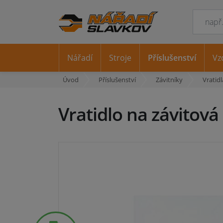
Nářadí
Stroje
Příslušenství
Vz
Úvod
Příslušenství
Závitníky
Vratidl
Vratidlo na závitov