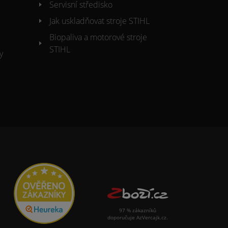
Servisní středisko
Jak uskladňovat stroje STIHL
Biopaliva a motorové stroje
STIHL
y
97 % zákazníků
doporučuje AzVercajk.cz.