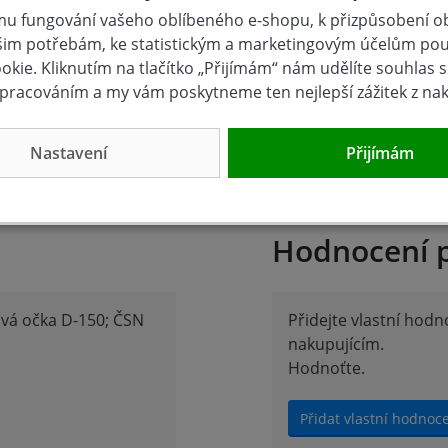
u fungování vašeho oblíbeného e-shopu, k přizpůsobení 
šim potřebám, ke statistickým a marketingovým účelům po
kie. Kliknutím na tlačítko „Přijímám“ nám udělíte souhlas s 
pracováním a my vám poskytneme ten nejlepší zážitek z na
Nastavení
Přijímám
Hodnocení 
ová očka D-150; ČSN
Přidejte vlastní hod
nakupujícím.
Hodnoťte.
Přidat vlastní hodnoc