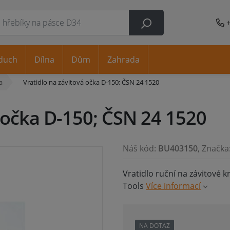
duch
Dílna
Dům
Zahrada
a
Vratidlo na závitová očka D-150; ČSN 24 1520
á očka D-150; ČSN 24 1520
Náš kód:
BU403150
, Značka
Vratidlo ruční na závitové 
Tools
Více informací
NA DOTAZ