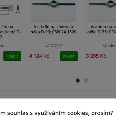
uční na
Vratidlo na závitová
Vratidlo na 
avitelné D-
očka D-90; ČSN 24 1520
očka D-75; ČS
/7
dem
NA DOTAZ
sklade
4 124 Kč
3 395 Kč
Koupit
Koupit
m souhlas s využíváním cookies, prosím?