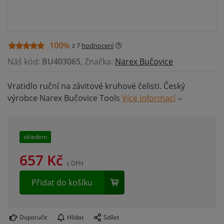
100%
z 7
hodnocení
Náš kód:
BU403065
, Značka:
Narex Bučovice
Vratidlo ruční na závitové kruhové čelisti. Český
výrobce Narex Bučovice Tools
Více informací
skladem
657
Kč
s DPH
Přidat do košíku
Doporučit
Hlídat
Sdílet