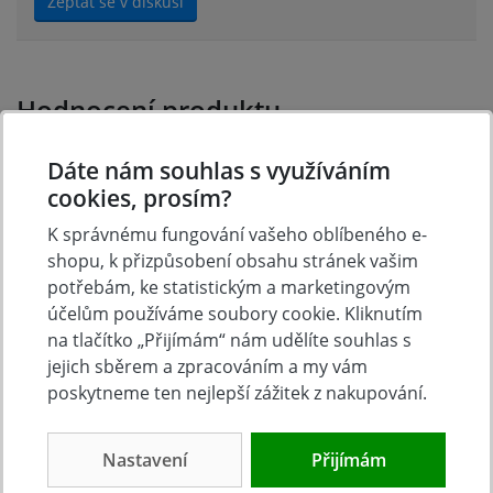
Zeptat se v diskusi
Hodnocení produktu
Dáte nám souhlas s využíváním
Přidejte vlastní hodnocení produktu a pomožte tak
cookies, prosím?
dalším nakupujícím.
Hodnoťte.
K správnému fungování vašeho oblíbeného e-
shopu, k přizpůsobení obsahu stránek vašim
potřebám, ke statistickým a marketingovým
Přidat vlastní hodnocení
účelům používáme soubory cookie. Kliknutím
na tlačítko „Přijímám“ nám udělíte souhlas s
jejich sběrem a zpracováním a my vám
poskytneme ten nejlepší zážitek z nakupování.
Nastavení
Přijímám