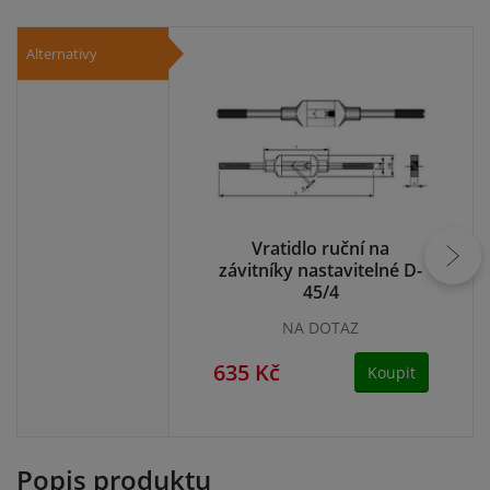
Alternativy
Vratidlo ruční na
závitníky nastavitelné D-
zá
45/4
NA DOTAZ
635 Kč
56
Koupit
Popis produktu