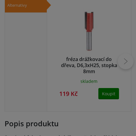
Alternativy
fréza drážkovací do
T
dřeva, D6,3xH25, stopka
8mm
skladem
119 Kč
11
Koupit
Popis produktu