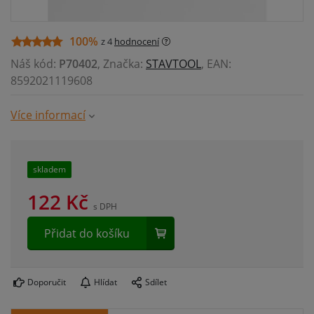
100%
z 4
hodnocení
Náš kód:
P70402
, Značka:
STAVTOOL
, EAN:
8592021119608
Více informací
skladem
122
Kč
s DPH
Přidat do košíku
Doporučit
Hlídat
Sdílet