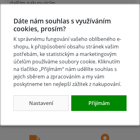
dalším nakupujícím.
Hodnoťte.
Dáte nám souhlas s využíváním
Přidat vlastní hodnocení
cookies, prosím?
K správnému fungování vašeho oblíbeného e-
shopu, k přizpůsobení obsahu stránek vašim
potřebám, ke statistickým a marketingovým
účelům používáme soubory cookie. Kliknutím
na tlačítko „Přijímám“ nám udělíte souhlas s
jejich sběrem a zpracováním a my vám
poskytneme ten nejlepší zážitek z nakupování.
Tradice
Zboží skladem
Nastavení
Přijímám
23 let na trhu
Zázemí kamenné
prodejny