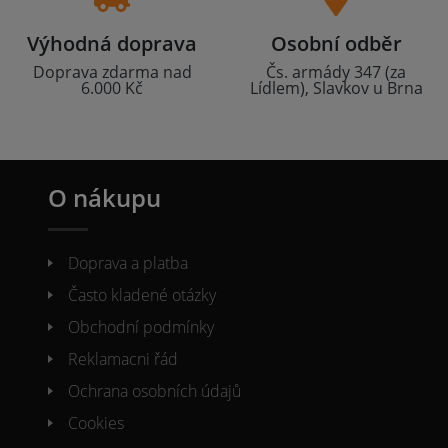
Výhodná doprava
Osobní odběr
Doprava zdarma nad
Čs. armády 347 (za
6.000 Kč
Lídlem), Slavkov u Brna
O nákupu
Doprava a platba
Často kladené otázky
Obchodní podmínky
Reklamacni řád
Ochrana osobních údajů
Cookies