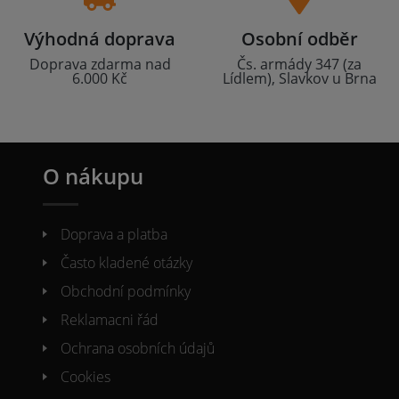
Výhodná doprava
Osobní odběr
Doprava zdarma nad
Čs. armády 347 (za
6.000 Kč
Lídlem), Slavkov u Brna
O nákupu
Doprava a platba
Často kladené otázky
Obchodní podmínky
Reklamacni řád
Ochrana osobních údajů
Cookies