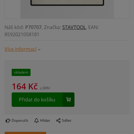
Náš kód:
P70707
, Značka:
STAVTOOL
, EAN:
8592021058181
Více informací
skladem
164
Kč
s DPH
Přidat do košíku
Doporučit
Hlídat
Sdílet