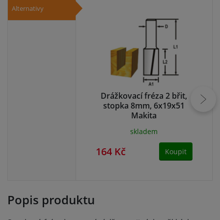
Alternativy
Drážkovací fréza 2 břit,
D
stopka 8mm, 6x19x51
Makita
skladem
164 Kč
16
Koupit
Popis produktu