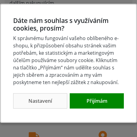
dalším nakupujícím.
Hodnoťte.
Dáte nám souhlas s využíváním
Přidat vlastní hodnocení
cookies, prosím?
K správnému fungování vašeho oblíbeného e-
shopu, k přizpůsobení obsahu stránek vašim
potřebám, ke statistickým a marketingovým
účelům používáme soubory cookie. Kliknutím
na tlačítko „Přijímám“ nám udělíte souhlas s
jejich sběrem a zpracováním a my vám
poskytneme ten nejlepší zážitek z nakupování.
Tradice
Zboží skladem
Nastavení
Přijímám
23 let na trhu
Zázemí kamenné
prodejny