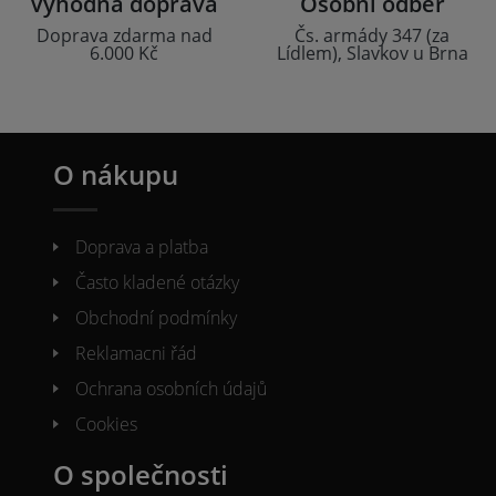
Výhodná doprava
Osobní odběr
Doprava zdarma nad
Čs. armády 347 (za
6.000 Kč
Lídlem), Slavkov u Brna
O nákupu
Doprava a platba
Často kladené otázky
Obchodní podmínky
Reklamacni řád
Ochrana osobních údajů
Cookies
O společnosti