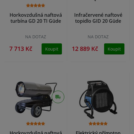
Horkovzdušná naftová
Infračervené naftové
turbína GD 20 TI Güde
topidlo GID 20 Güde
NA DOTAZ
NA DOTAZ
7 713 Kč
12 889 Kč
Koupit
Koupit
Horkovzdušná naftová
Elektrický přímotop