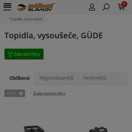
0
Topidla, vysoušeče
Topidla, vysoušeče, GÜDE
Zobrazit filtry
Nejprodávanější
Nejlevnější
Oblíbené
GÜDE
Zrušit všechny filtry