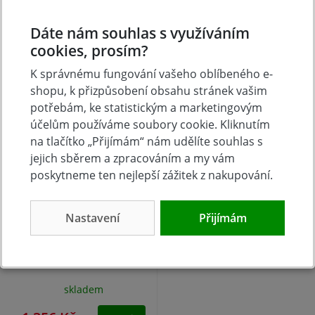
NA DOTAZ
NA DOTAZ
Dáte nám souhlas s využíváním
20 989 Kč
24 815 Kč
Koupit
Koupit
cookies, prosím?
K správnému fungování vašeho oblíbeného e-
shopu, k přizpůsobení obsahu stránek vašim
potřebám, ke statistickým a marketingovým
účelům používáme soubory cookie. Kliknutím
na tlačítko „Přijímám“ nám udělíte souhlas s
jejich sběrem a zpracováním a my vám
poskytneme ten nejlepší zážitek z nakupování.
Nastavení
Přijímám
Elektrický přímotop
GEH 3000 Güde
skladem