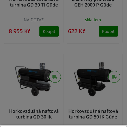
turbína GD 30 TI Güde
GEH 2000 P Güde
NA DOTAZ
skladem
8 955 Kč
622 Kč
Koupit
Koupit
Horkovzdušná naftová
Horkovzdušná naftová
turbína GD 30 IK
turbína GD 50 IK Güde