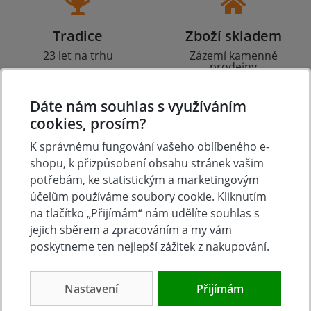
Tradice
Zboží skladem
23 let na trhu
Zázemí kamenné
prodejny
Dáte nám souhlas s využíváním
cookies, prosím?
K správnému fungování vašeho oblíbeného e-
Výhodná doprava
Osobní odběr
shopu, k přizpůsobení obsahu stránek vašim
Doprava zdarma nad
Čs. armády 347 (za
potřebám, ke statistickým a marketingovým
6.000 Kč
Lídlem), Slavkov u Brna
účelům používáme soubory cookie. Kliknutím
na tlačítko „Přijímám“ nám udělíte souhlas s
jejich sběrem a zpracováním a my vám
poskytneme ten nejlepší zážitek z nakupování.
O nákupu
Nastavení
Přijímám
Doprava a platba