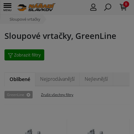
0
Sloupové vrtačky
Sloupové vrtačky, GreenLine
Zobrazit filtry
Nejprodávanější
Nejlevnější
Oblíbené
GreenLine
Zrušit všechny filtry