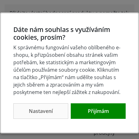
Přidejte vlastní hodnocení produktu a pomožte tak
dalším nakupujícím.
Hodnoťte.
Dáte nám souhlas s využíváním
cookies, prosím?
Přidat vlastní hodnocení
K správnému fungování vašeho oblíbeného e-
shopu, k přizpůsobení obsahu stránek vašim
potřebám, ke statistickým a marketingovým
účelům používáme soubory cookie. Kliknutím
na tlačítko „Přijímám“ nám udělíte souhlas s
jejich sběrem a zpracováním a my vám
poskytneme ten nejlepší zážitek z nakupování.
Nastavení
Přijímám
Tradice
Zboží skladem
23 let na trhu
Zázemí kamenné
prodejny