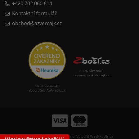
+420 702 060 614
Kontaktní formulář
obchod@azvercajk.cz
97 % zákazníků
doporučuje AzVercajk.cz.
100 % zákazníků
doporučuje AzVercajk.cz.
© 2026 Nářadí Slavkov, s.r.o. Vytvořil
WEB-KLUB.cz