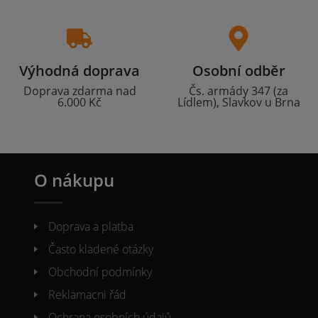
Výhodná doprava
Osobní odběr
Doprava zdarma nad
Čs. armády 347 (za
6.000 Kč
Lídlem), Slavkov u Brna
O nákupu
Doprava a platba
Často kladené otázky
Obchodní podmínky
Reklamacni řád
Ochrana osobních údajů