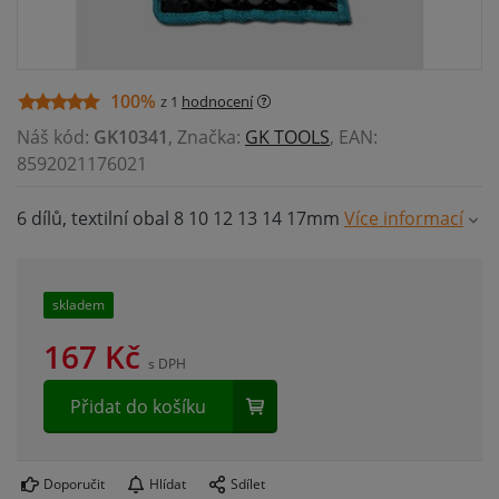
100%
z 1
hodnocení
Náš kód:
GK10341
, Značka:
GK TOOLS
, EAN:
8592021176021
6 dílů, textilní obal 8 10 12 13 14 17mm
Více informací
skladem
167
Kč
s DPH
Přidat do košíku
Doporučit
Hlídat
Sdílet