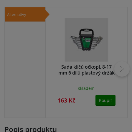
Alternativy
Sada klíčů očkopl. 8-17
S
mm 6 dílů plastový držák
mm
skladem
163 Kč
22
Koupit
Popis produktu