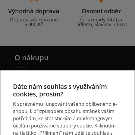
Výhodná doprava
Osobní odběr
Doprava zdarma nad
Čs. armády 347 (za
6.000 Kč
Lídlem), Slavkov u Brna
O nákupu
Doprava a platba
Dáte nám souhlas s využíváním
Často kladené otázky
cookies, prosím?
Obchodní podmínky
K správnému fungování vašeho oblíbeného e-
Reklamacni řád
shopu, k přizpůsobení obsahu stránek vašim
Ochrana osobních údajů
potřebám, ke statistickým a marketingovým
Cookies
účelům používáme soubory cookie. Kliknutím
na tlačítko „Přijímám“ nám udělíte souhlas s