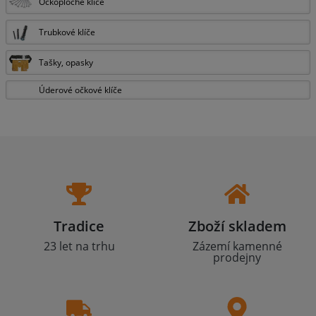
Očkoploché klíče
Trubkové klíče
Tašky, opasky
Úderové očkové klíče
Tradice
Zboží skladem
23 let na trhu
Zázemí kamenné
prodejny