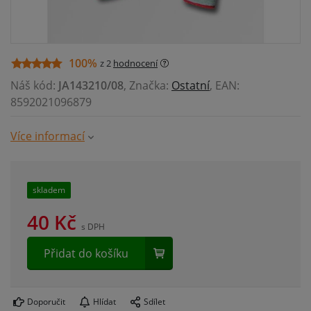
100%
z 2
hodnocení
Náš kód:
JA143210/08
, Značka:
Ostatní
, EAN:
8592021096879
Více informací
skladem
40
Kč
s DPH
Přidat do košíku
Doporučit
Hlídat
Sdílet