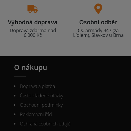
Výhodná doprava
Osobní odběr
Doprava zdarma nad
Čs. armády 347 (za
6.000 Kč
Lídlem), Slavkov u Brna
O nákupu
Doprava a platba
Často kladené otázky
Obchodní podmínky
Reklamacni řád
Ochrana osobních údajů