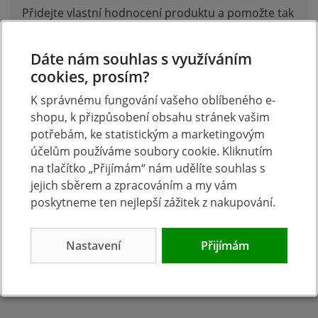
Přidejte vlastní hodnocení produktu a pomožte tak
dalším nakupujícím.
Hodnoťte.
Dáte nám souhlas s využíváním
cookies, prosím?
Přidat vlastní hodnocení
K správnému fungování vašeho oblíbeného e-
shopu, k přizpůsobení obsahu stránek vašim
potřebám, ke statistickým a marketingovým
účelům používáme soubory cookie. Kliknutím
na tlačítko „Přijímám“ nám udělíte souhlas s
jejich sběrem a zpracováním a my vám
poskytneme ten nejlepší zážitek z nakupování.
Nastavení
Přijímám
Tradice
Zboží skladem
23 let na trhu
Zázemí kamenné
prodejny