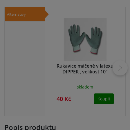
Alternativy
Rukavice máčené v latexu
Ru
DIPPER , velikost 10"
skladem
40 Kč
41
Koupit
Popis produktu