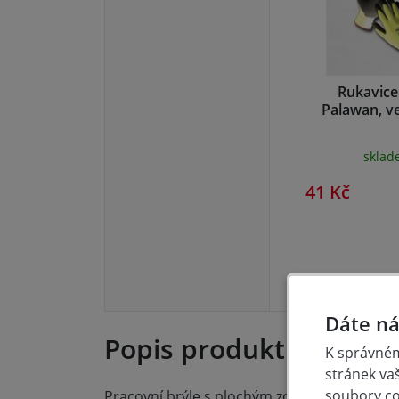
Rukavice
Palawan, ve
skla
41 Kč
Dáte ná
Popis produktu
K správném
stránek va
soubory coo
Pracovní brýle s plochým zorníkem a měkkou 