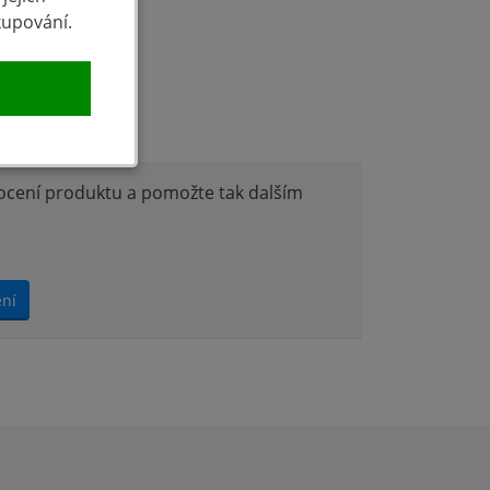
kupování.
produktu
nocení produktu a pomožte tak dalším
ení