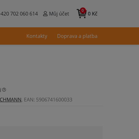
0
+420 702 060 614
Můj účet
0 Kč
Kontakty
Doprava a platba
í
ICHMANN
, EAN: 5906741600033