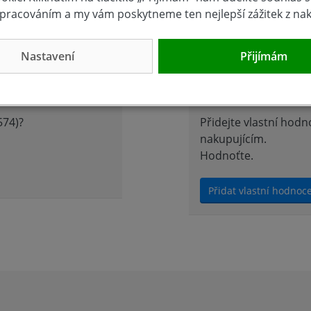
pracováním a my vám poskytneme ten nejlepší zážitek z na
 stříkajícími kapalinami
Nastavení
Přijímám
Hodnocení 
574)?
Přidejte vlastní hod
nakupujícím.
Hodnoťte.
Přidat vlastní hodnoc