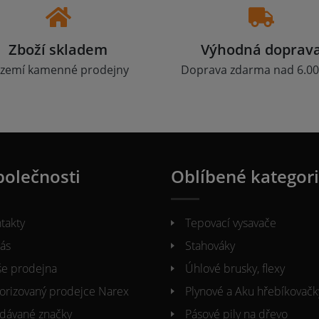
Zboží skladem
Výhodná doprav
zemí kamenné prodejny
Doprava zdarma nad 6.00
polečnosti
Oblíbené kategor
takty
Tepovací vysavače
ás
Stahováky
e prodejna
Úhlové brusky, flexy
orizovaný prodejce Narex
Plynové a Aku hřebíkovačk
dávané značky
Pásové pily na dřevo