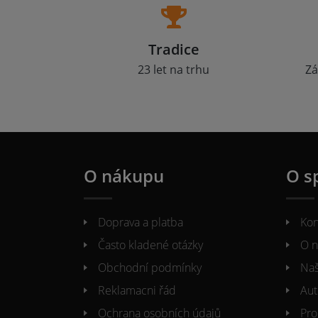
Tradice
23 let na trhu
Zá
O nákupu
O s
Doprava a platba
Kon
Často kladené otázky
O n
Obchodní podmínky
Naš
Reklamacni řád
Aut
Ochrana osobních údajů
Pro