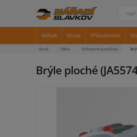
Nářadí
Stroje
Příslušenství
Vz
Úvod
Dílna
Ochranné pomůcky
Brý
Brýle ploché (JA5574