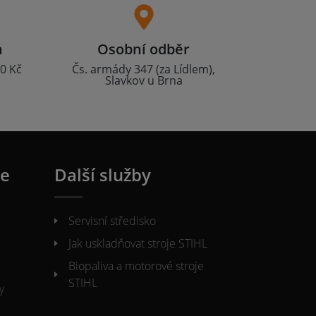
a
Osobní odběr
0 Kč
Čs. armády 347 (za Lídlem),
Slavkov u Brna
ie
Další služby
Servisní středisko
Jak uskladňovat stroje STIHL
Biopaliva a motorové stroje
STIHL
y