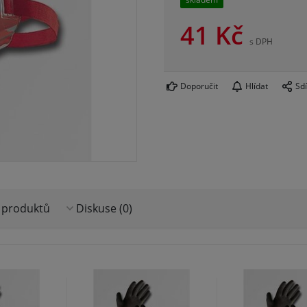
41
Kč
s DPH
Doporučit
Hlídat
Sdí
 produktů
Diskuse (0)