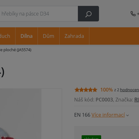
duch
Dílna
Dům
Zahrada
le ploché (JA5574)
)
100%
z 2
hodnocen
Náš kód:
PC0003
, Značka:
R
EN 166
Více informací
skladem