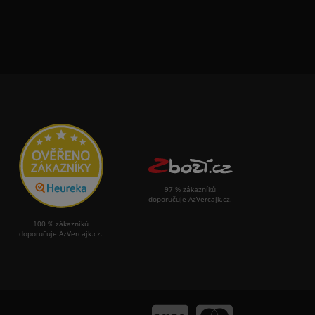
97 % zákazníků
doporučuje AzVercajk.cz.
100 % zákazníků
doporučuje AzVercajk.cz.