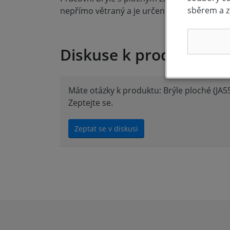
sběrem a z
nepřímo větraný a je určen pro ochranu před
Diskuse k produktu (0)
Máte otázky k produktu: Brýle ploché (JA5
Zeptejte se.
Zeptat se v diskusi