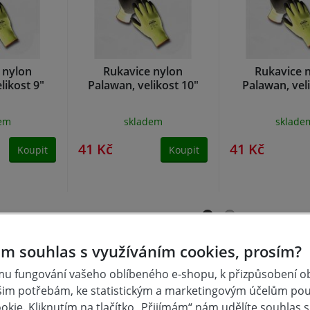
 nylon
Rukavice nylon
Rukavice 
likost 9"
Palawan, velikost 10"
Palawan, vel
dem
skladem
sklade
41 Kč
41 Kč
Koupit
Koupit
m souhlas s využíváním cookies, prosím?
u fungování vašeho oblíbeného e-shopu, k přizpůsobení 
šim potřebám, ke statistickým a marketingovým účelům po
kie. Kliknutím na tlačítko „Přijímám“ nám udělíte souhlas s 
plastovou lícnicí, vzor 5414 je přímo větraný, vzor 5574 je