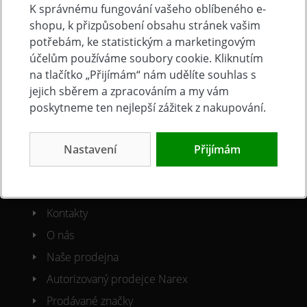
K správnému fungování vašeho oblíbeného e-
shopu, k přizpůsobení obsahu stránek vašim
Doprava a platba
potřebám, ke statistickým a marketingovým
Často kladené otázky
účelům používáme soubory cookie. Kliknutím
Obchodní podmínky
na tlačítko „Přijímám“ nám udělíte souhlas s
jejich sběrem a zpracováním a my vám
Reklamacni řád
poskytneme ten nejlepší zážitek z nakupování.
Ochrana osobních údajů
Cookies
Nastavení
Přijímám
O společnosti
Kontakty
O nás
Naše prodejna
Autorizovaný prodejce Narex
Prodávané značky