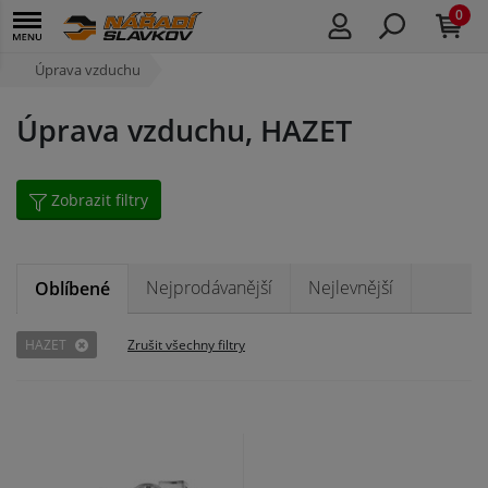
0
Úprava vzduchu
Úprava vzduchu, HAZET
Zobrazit filtry
Nejprodávanější
Nejlevnější
Oblíbené
HAZET
Zrušit všechny filtry