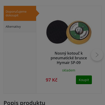
Doporučujeme
dokoupit
Alternativy
Nosný kotouč k
B
pneumatické brusce
zi
Hymair SP-09
skladem
97 Kč
95
Koupit
Popis produktu