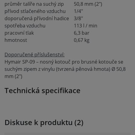
průměr talíře na suchý zip
50,8 mm (2")
přívod stlačeného vzduchu
1/4"
doporučená přívodní hadice
3/8"
spotřeba vzduchu
113 l / min
pracovní tlak
6,3 bar
hmotnost
0,67 kg
Doporučené příslušenství:
Hymair SP-09 – nosný kotouč pro brusné kotouče se
suchým zipem z vinylu (tvrzená pěnová hmota) Ø 50,8
mm (2")
Technická specifikace
Diskuse k produktu (2)