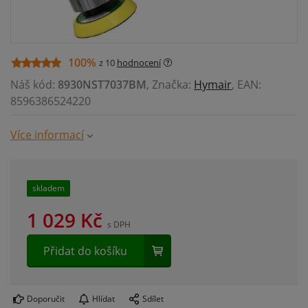
100%
z 10
hodnocení
Náš kód:
8930NST7037BM
, Značka:
Hymair
, EAN:
8596386524220
Více informací
skladem
1 029
Kč
s DPH
Přidat do košíku
Doporučit
Hlídat
Sdílet