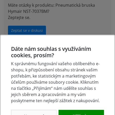
Máte otázky k produktu: Pneumatická bruska
Hymair NST-7037BM?
Zeptejte se.
Zeptat se v diskusi
Dáte nám souhlas s využíváním
Michal Vlček
27.2.2023 16:49
cookies, prosím?
K správnému fungování vašeho oblíbeného e-
dobrý den. chtěl bych si u vás objednat brusku
shopu, k přizpůsobení obsahu stránek vašim
Hymair NST-7037 BM , ale potřeboval bych k tomu i
potřebám, ke statistickým a marketingovým
kotouče s brusným papírem různa zrnitost a jestli
účelům používáme soubory cookie. Kliknutím
vedete i kotouče s filcem na leštění. Poté by proběhla
na tlačítko „Přijímám“ nám udělíte souhlas s
objednávka. Bez kotoučů nevím kde bych to sehnal.
jejich sběrem a zpracováním a my vám
Díky S pozdravem Michal Vlček
poskytneme ten nejlepší zážitek z nakupování.
Reagovat »
Jaromír Hála
28.2.2023 07:32