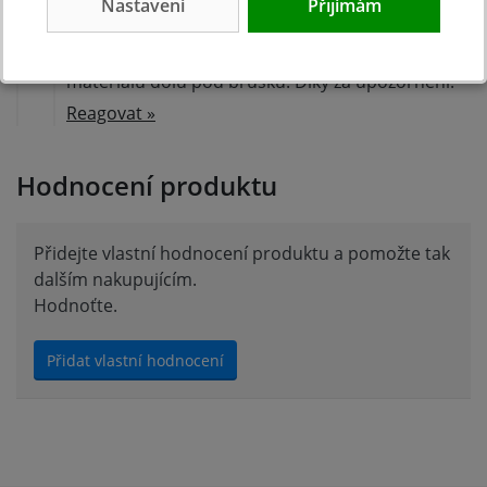
Nastavení
Přijímám
Dobrý den, doplnili jsme položky spotřebního
materiálu dolů pod brusku. Díky za upozornění.
Reagovat »
Hodnocení produktu
Přidejte vlastní hodnocení produktu a pomožte tak
dalším nakupujícím.
Hodnoťte.
Přidat vlastní hodnocení