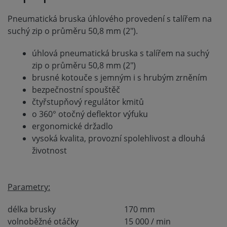
Pneumatická bruska úhlového provedení s talířem na
suchý zip o průměru 50,8 mm (2").
úhlová pneumatická bruska s talířem na suchý
Pneumatická bruska
zip o průměru 50,8 mm (2")
stopková Hymair NST-
brusné kotouče s jemným i s hrubým zrněním
7034FK
bezpečnostní spouštěč
čtyřstupňový regulátor kmitů
skladem
o 360° otočný deflektor výfuku
1 029 Kč
1 
Koupit
ergonomické držadlo
vysoká kvalita, provozní spolehlivost a dlouhá
životnost
Parametry:
délka brusky
170 mm
volnoběžné otáčky
15 000 / min