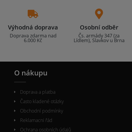
Výhodná doprava
Osobní odběr
Doprava zdarma nad
Čs. armády 347 (za
6.000 Kč
Lídlem), Slavkov u Brna
O nákupu
Doprava a platba
Často kladené otázky
Obchodní podmínky
Reklamacni řád
Ochrana osobních údajů