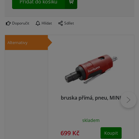
Přidat do košíku
Doporučit
Hlídat
Sdílet
Alternativy
bruska přímá, pneu, MINI
s
skladem
699 Kč
66
Koupit