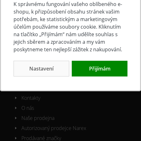
K správnému fungování vašeho oblíbeného e-
shopu, k přizpůsobení obsahu stránek vašim
Doprava a platba
potřebám, ke statistickým a marketingovým
Často kladené otázky
účelům používáme soubory cookie. Kliknutím
Obchodní podmínky
na tlačítko „Přijímám“ nám udělíte souhlas s
jejich sběrem a zpracováním a my vám
Reklamacni řád
poskytneme ten nejlepší zážitek z nakupování.
Ochrana osobních údajů
Cookies
Nastavení
Přijímám
O společnosti
Kontakty
O nás
Naše prodejna
Autorizovaný prodejce Narex
Prodávané značky