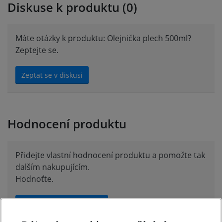
Diskuse k produktu (0)
Máte otázky k produktu: Olejnička plech 500ml?
Zeptejte se.
Zeptat se v diskusi
Hodnocení produktu
Přidejte vlastní hodnocení produktu a pomožte tak
dalším nakupujícím.
Hodnoťte.
Přidat vlastní hodnocení