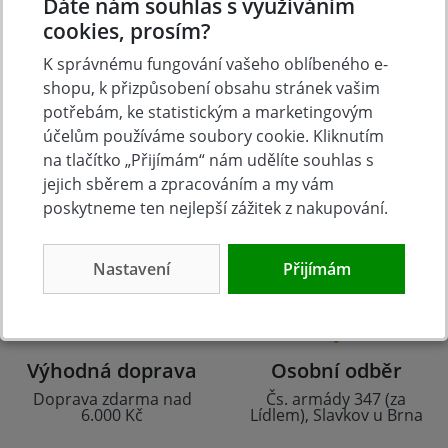
Dáte nám souhlas s využíváním
cookies, prosím?
K správnému fungování vašeho oblíbeného e-
shopu, k přizpůsobení obsahu stránek vašim
potřebám, ke statistickým a marketingovým
účelům používáme soubory cookie. Kliknutím
na tlačítko „Přijímám“ nám udělíte souhlas s
jejich sběrem a zpracováním a my vám
Tradice
Zboží skladem
poskytneme ten nejlepší zážitek z nakupování.
23 let na trhu
Zázemí kamenné
prodejny
Nastavení
Přijímám
Výhodná doprava
Osobní odběr
Doprava zdarma nad
Čs. armády 347 (za
6.000 Kč
Lídlem), Slavkov u Brna