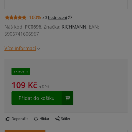
100%
z 3
hodnocení
Náš kód:
PC0696
, Značka:
RICHMANN
, EAN:
5906741606967
Více informací
skladem
109
Kč
s DPH
Přidat do košíku
Doporučit
Hlídat
Sdílet