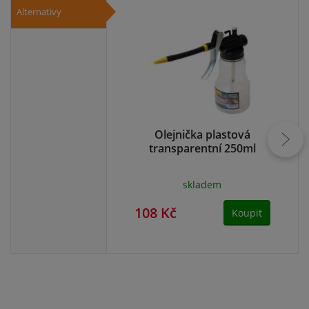
Alternativy
Olejnička plastová
transparentní 250ml
skladem
108 Kč
85
Koupit