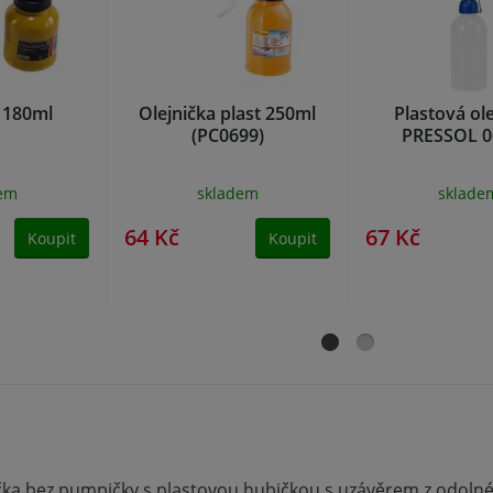
a 180ml
Olejnička plast 250ml
Plastová ol
(PC0699)
PRESSOL 0
dem
skladem
sklade
64 Kč
67 Kč
Koupit
Koupit
ička bez pumpičky s plastovou hubičkou s uzávěrem z odoln