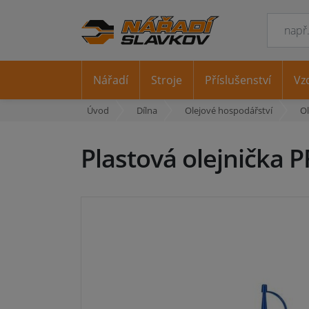
Nářadí
Stroje
Příslušenství
Vz
Úvod
Dílna
Olejové hospodářství
Ol
Plastová olejnička 