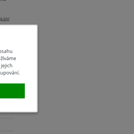
kálií
obsahu
užíváme
jejich
kupování.