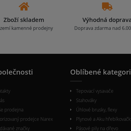
Zboží skladem
Výhodná doprav
zemí kamenné prodejny
Doprava zdarma nad 6.00
polečnosti
Oblíbené kategor
takty
Tepovací vysavače
ás
Stahováky
e prodejna
Úhlové brusky, flexy
orizovaný prodejce Narex
Plynové a Aku hřebíkovačk
dávané značky
Pásové pily na dřevo