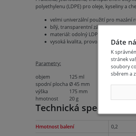
polyethylenu (LDPE) pro oleje, kyseliny a ch
velmi univerzální použití pro mazání 
bílý, transparentní zásobník s modr
materiál: odolný LDPE (polyethylen ni
Dáte ná
vysoká kvalita, provozní spolehlivost 
K správném
stránek va
Parametry:
soubory coo
sběrem a z
objem
125 ml
spodní plocha
Ø 45 mm
výška
175 mm
hmotnost
20 g
Technická specifikace
Hmotnost balení
0,2