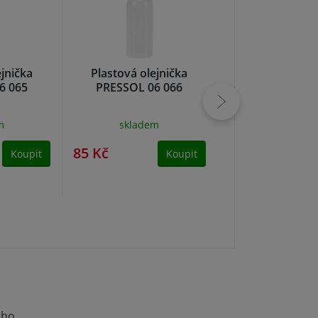
ejnička
Plastová olejnička
Plastová olejnič
6 065
PRESSOL 06 066
PRESSOL 06
m
skladem
skladem
85 Kč
36 Kč
Koupit
Koupit
ého