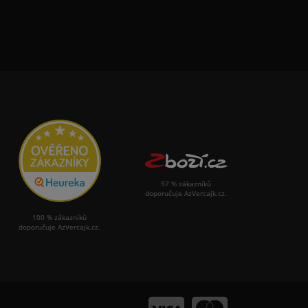
97 % zákazníků
doporučuje AzVercajk.cz.
100 % zákazníků
doporučuje AzVercajk.cz.