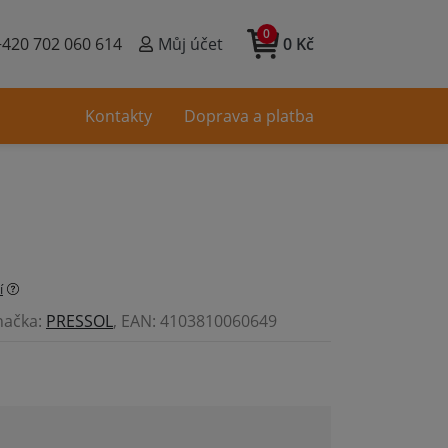
0
+420 702 060 614
Můj účet
0 Kč
Kontakty
Doprava a platba
í
načka:
PRESSOL
, EAN: 4103810060649