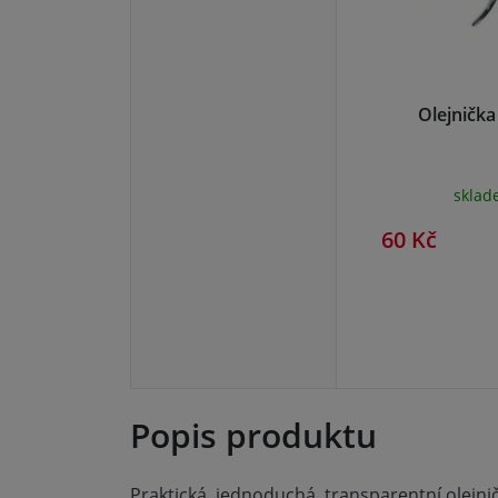
Olejničk
skla
60 Kč
Popis produktu
Praktická, jednoduchá, transparentní olejn