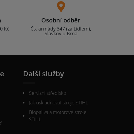
a
Osobní odběr
0 Kč
Čs. armády 347 (za Lídlem),
Slavkov u Brna
ie
Další služby
Servisní středisko
Jak uskladňovat stroje STIHL
Biopaliva a motorové stroje
STIHL
y