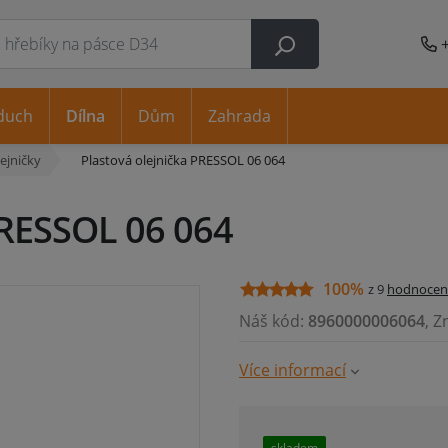
duch
Dílna
Dům
Zahrada
ejničky
Plastová olejnička PRESSOL 06 064
PRESSOL 06 064
100%
z 9
hodnocen
Náš kód:
8960000006064
, Z
Více informací
skladem