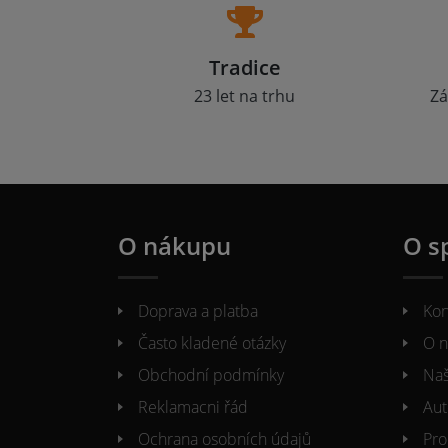
Tradice
23 let na trhu
Zá
O nákupu
O s
Doprava a platba
Kon
Často kladené otázky
O n
Obchodní podmínky
Naš
Reklamacni řád
Aut
Ochrana osobních údajů
Pro