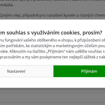
emikálie.
různými oleji, případně pro nanášení kyselin a různých chemi
ou plastovou výtokovou hubičkou opatřenou uzávěrem
žší hustoty)
m souhlas s využíváním cookies, prosím?
a dlouhá životnost
u fungování vašeho oblíbeného e-shopu, k přizpůsobení 
šim potřebám, ke statistickým a marketingovým účelům po
kie. Kliknutím na tlačítko „Přijímám“ nám udělíte souhlas s 
pracováním a my vám poskytneme ten nejlepší zážitek z na
Nastavení
Přijímám