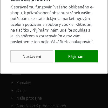
O nákupu
K správnému fungování vašeho oblíbeného e-
shopu, k přizpůsobení obsahu stránek vašim
Doprava a platba
potřebám, ke statistickým a marketingovým
účelům používáme soubory cookie. Kliknutím
Často kladené otázky
na tlačítko „Přijímám“ nám udělíte souhlas s
Obchodní podmínky
jejich sběrem a zpracováním a my vám
Reklamacni řád
poskytneme ten nejlepší zážitek z nakupování.
Ochrana osobních údajů
Cookies
Nastavení
Přijímám
O společnosti
Kontakty
O nás
Naše prodejna
Autorizovaný prodejce Narex