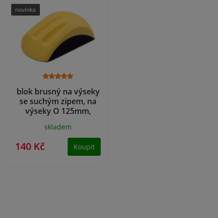
novinka
blok brusný na výseky
se suchým zipem, na
výseky O 125mm,
polyuretan
skladem
140 Kč
Koupit