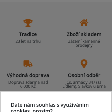
Tradice
Zboží skladem
23 let na trhu
Zázemí kamenné
prodejny
Výhodná doprava
Osobní odběr
Doprava zdarma nad
Čs. armády 347 (za
6.000 Kč
Lídlem), Slavkov u Brna
Dáte nám souhlas s využíváním
cookies, prosím?