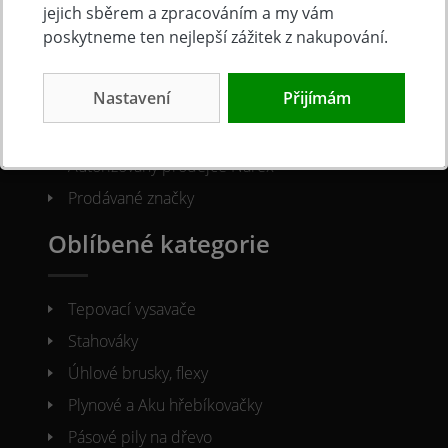
O společnosti
jejich sběrem a zpracováním a my vám
poskytneme ten nejlepší zážitek z nakupování.
Kontakty
Nastavení
Přijímám
O nás
Naše prodejna
Autorizovaný prodejce Narex
Prodávané značky
Oblíbené kategorie
Tepovací vysavače
Stahováky
Úhlové brusky, flexy
Plynové a Aku hřebíkovačky
Pásové pily na dřevo