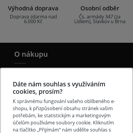
Výhodná doprava
Osobní odběr
Doprava zdarma nad
Čs. armády 347 (za
6.000 Kč
Lídlem), Slavkov u Brna
O nákupu
Doprava a platba
Často kladené otázky
Dáte nám souhlas s využíváním
cookies, prosím?
Obchodní podmínky
K správnému fungování vašeho oblíbeného e-
Reklamacni řád
shopu, k přizpůsobení obsahu stránek vašim
Ochrana osobních údajů
potřebám, ke statistickým a marketingovým
Cookies
účelům používáme soubory cookie. Kliknutím
na tlačítko „Přijímám“ nám udělíte souhlas s