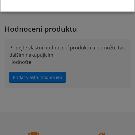
Hodnocení produktu
Přidejte vlastní hodnocení produktu a pomožte tak
dalším nakupujícím.
Hodnoťte.
Přidat vlastní hodnocení