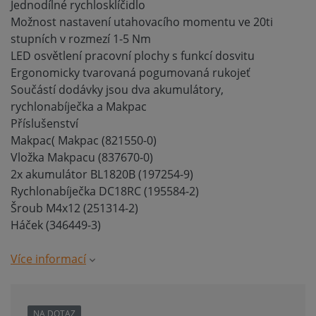
Jednodílné rychlosklíčidlo
Možnost nastavení utahovacího momentu ve 20ti
stupních v rozmezí 1-5 Nm
LED osvětlení pracovní plochy s funkcí dosvitu
Ergonomicky tvarovaná pogumovaná rukojeť
Součástí dodávky jsou dva akumulátory,
rychlonabíječka a Makpac
Příslušenství
Makpac( Makpac (821550-0)
Vložka Makpacu (837670-0)
2x akumulátor BL1820B (197254-9)
Rychlonabíječka DC18RC (195584-2)
Šroub M4x12 (251314-2)
Háček (346449-3)
Více informací
NA DOTAZ