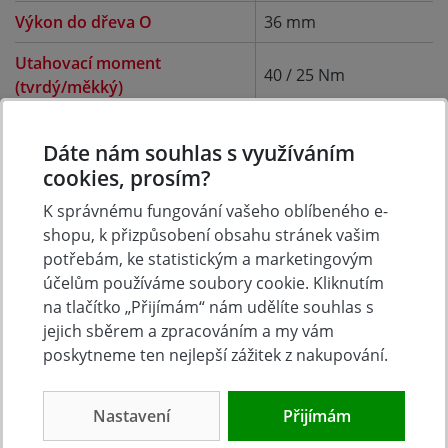
Výkon do dřeva O
36 mm
Utahovací moment
40 / 25 Nm
(tvrdý/měkký)
Hmotnost
1,3 kg
Dáte nám souhlas s využíváním
Rozměry (DxŠxV)
150 x 81 x 232 mm
cookies, prosím?
K správnému fungování vašeho oblíbeného e-
shopu, k přizpůsobení obsahu stránek vašim
Diskuse k produktu (0)
potřebám, ke statistickým a marketingovým
účelům používáme soubory cookie. Kliknutím
na tlačítko „Přijímám“ nám udělíte souhlas s
Máte otázky k produktu: Makita DDF487RAJ Aku
jejich sběrem a zpracováním a my vám
bezuhlíkový šroubovák Li-ion LXT 18V 2,0
poskytneme ten nejlepší zážitek z nakupování.
Ah,Makpac?
Zeptejte se.
Nastavení
Přijímám
Zeptat se v diskusi