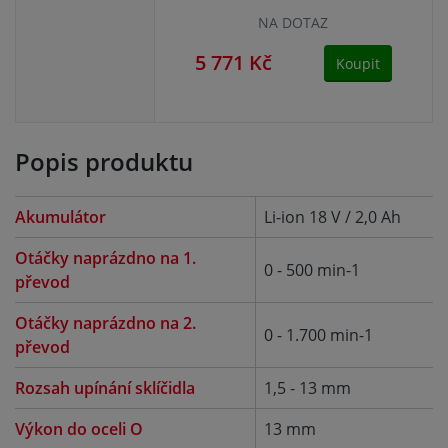
NA DOTAZ
5 771 Kč
5 
Koupit
Popis produktu
Akumulátor
Li-ion 18 V / 2,0 Ah
Otáčky naprázdno na 1.
0 - 500 min-1
převod
Otáčky naprázdno na 2.
0 - 1.700 min-1
převod
Rozsah upínání sklíčidla
1,5 - 13 mm
Výkon do oceli O
13 mm