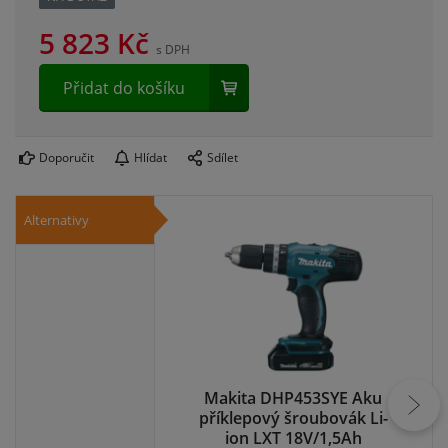
5 823
Kč
s DPH
Přidat do košíku
Doporučit
Hlídat
Sdílet
Alternativy
Makita DHP453SYE Aku
M
příklepový šroubovák Li-
vr
ion LXT 18V/1,5Ah