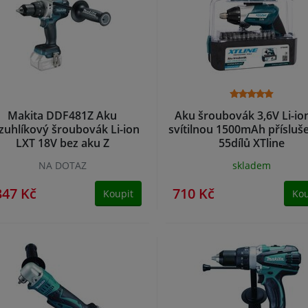
Makita DDF481Z Aku
Aku šroubovák 3,6V Li-ion
zuhlíkový šroubovák Li-ion
svítilnou 1500mAh přísluše
LXT 18V bez aku Z
55dílů XTline
NA DOTAZ
skladem
347 Kč
710 Kč
Koupit
Kou