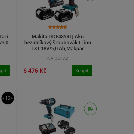
tací
Makita DDF485RTJ Aku
/3,0
bezuhlíkový šroubovák Li-ion
LXT 18V/5,0 Ah,Makpac
NA DOTAZ
6 476 Kč
pit
Koupit
- 12
%