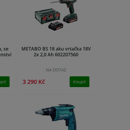
, se
METABO BS 18 aku vrtačka 18V
nství
2x 2,0 Ah 602207560
NA DOTAZ
3 290 Kč
pit
Koupit