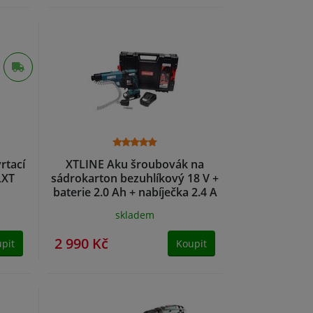
rtací
XTLINE Aku šroubovák na
LXT
sádrokarton bezuhlíkový 18 V +
baterie 2.0 Ah + nabíječka 2.4 A
+ box
skladem
2 990 Kč
pit
Koupit