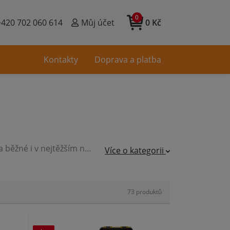
0
+420 702 060 614
Můj účet
0 Kč
Kontakty
Doprava a platba
Šroubovat a vrtat bez přívodu elektrického proudu je dnes již zcela běžné i v nejtěžším nasazení. V této kategorii naleznete akumulátorové stroje od nejmenších až po stroje s 135Nm
Více o kategorii