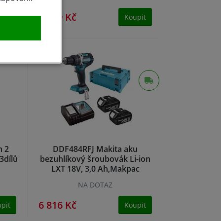
4 999 Kč
pit
Koupit
h 2
DDF484RFJ Makita aku
13dílů
bezuhlíkový šroubovák Li-ion
LXT 18V, 3,0 Ah,Makpac
NA DOTAZ
6 816 Kč
pit
Koupit