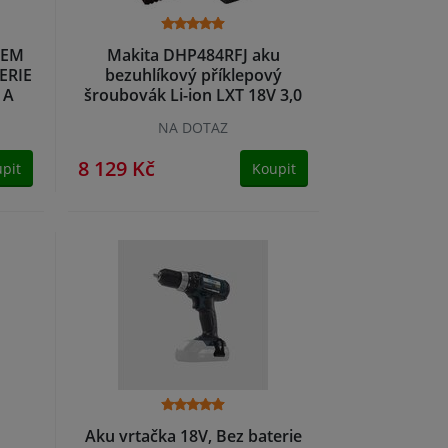
PEM
Makita DHP484RFJ aku
ERIE
bezuhlíkový příklepový
 A
šroubovák Li-ion LXT 18V 3,0
Ah,Makpac
NA DOTAZ
8 129 Kč
pit
Koupit
Aku vrtačka 18V, Bez baterie