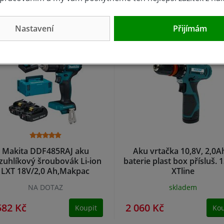
881 Kč
1 590 Kč
Koupit
Kou
Nastavení
Přijímám
Makita DDF485RAJ aku
Aku vrtačka 10,8V, 2,0A
zuhlíkový šroubovák Li-ion
baterie plast box přísluš. 
LXT 18V/2,0 Ah,Makpac
XTline
NA DOTAZ
skladem
582 Kč
2 060 Kč
Koupit
Kou