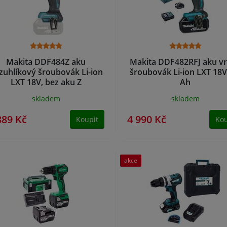
Makita DDF484Z aku
Makita DDF482RFJ aku vr
zuhlíkový šroubovák Li-ion
šroubovák Li-ion LXT 18V
LXT 18V, bez aku Z
Ah
skladem
skladem
889 Kč
4 990 Kč
Koupit
Kou
akce