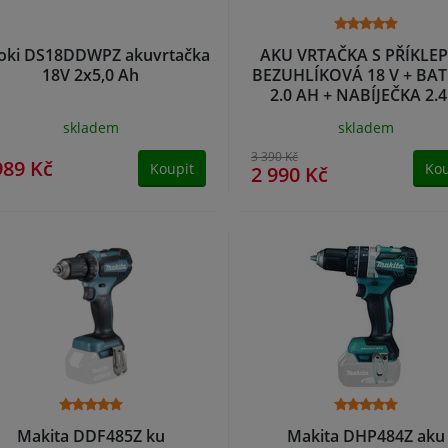
oki DS18DDWPZ akuvrtačka
AKU VRTAČKA S PŘÍKLE
18V 2x5,0 Ah
BEZUHLÍKOVÁ 18 V + BAT
2.0 AH + NABÍJEČKA 2.4
skladem
skladem
3 390 Kč
989 Kč
Koupit
Kou
2 990 Kč
Makita DDF485Z ku
Makita DHP484Z aku