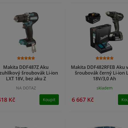
Makita DDF487Z Aku
Makita DDF482RFEB Aku v
zuhlíkový šroubovák Li-ion
šroubovák černý Li-ion 
LXT 18V, bez aku Z
18V/3,0 Ah
NA DOTAZ
skladem
418 Kč
6 667 Kč
Koupit
Kou