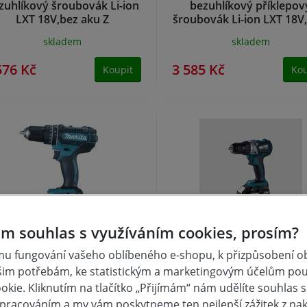
zuhlíkový šroubovák Li-ion
bezuhlíkový příklepov
LXT 18V,bez aku Z
šroubovák Li-ion LXT 18V
aku Z
skladem
skladem
576 Kč
3 585 Kč
Koupit
Kou
m souhlas s využíváním cookies, prosím?
Makita DHP482Z aku
Aku vrtačka, příklep. 1
u fungování vašeho oblíbeného e-shopu, k přizpůsobení 
říklepový šroubovák Li-ion
BRUSHLESS ,bez baterie X
šim potřebám, ke statistickým a marketingovým účelům po
LXT 18V, bez aku Z
kie. Kliknutím na tlačítko „Přijímám“ nám udělíte souhlas s 
skladem
skladem
pracováním a my vám poskytneme ten nejlepší zážitek z na