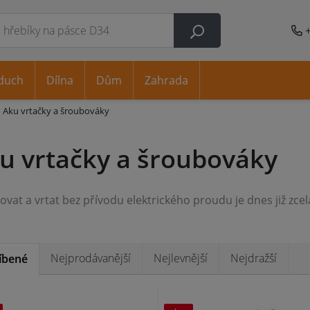
duch
Dílna
Dům
Zahrada
Aku vrtačky a šroubováky
u vrtačky a šroubováky
Nejprodávanější
Nejlevnější
Nejdražší
íbené