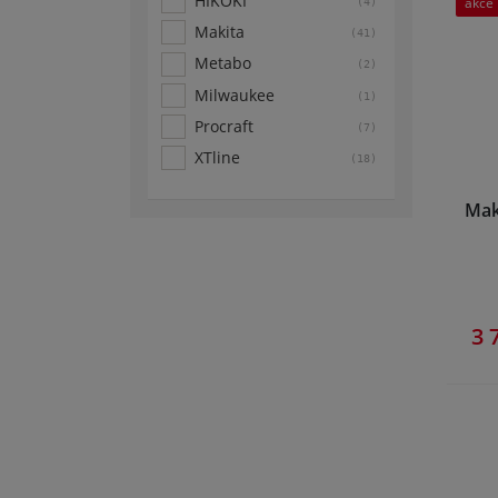
HIKOKI
akce
(4)
Makita
(41)
Metabo
(2)
Milwaukee
(1)
Procraft
(7)
XTline
(18)
Mak
3 