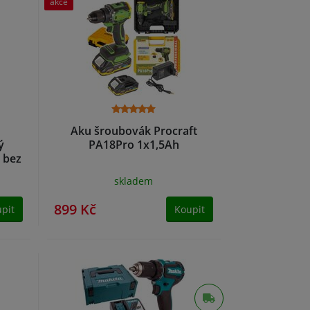
akce
Aku šroubovák Procraft
ý
PA18Pro 1x1,5Ah
, bez
skladem
899 Kč
pit
Koupit