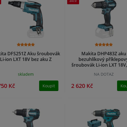
akce
ita DFS251Z Aku šroubovák
Makita DHP483Z aku
Li-ion LXT 18V bez aku Z
bezuhlíkový příklepov
šroubovák Li-ion LXT 18V
aku Z
skladem
NA DOTAZ
750 Kč
2 620 Kč
Koupit
Kou