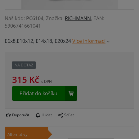
Náš kód:
PC6104
, Značka:
RICHMANN
, EAN:
5906741661041
E6x8,E10x12, E14x18, E20x24
Více informací
NA DOTAZ
315
Kč
s DPH
Přidat do košíku
Doporučit
Hlídat
Sdílet
Alternativy