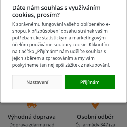
Přidat vlastní hodnocení
Dáte nám souhlas s využíváním
cookies, prosím?
K správnému fungování vašeho oblíbeného e-
shopu, k přizpůsobení obsahu stránek vašim
potřebám, ke statistickým a marketingovým
účelům používáme soubory cookie. Kliknutím
na tlačítko „Přijímám“ nám udělíte souhlas s
jejich sběrem a zpracováním a my vám
poskytneme ten nejlepší zážitek z nakupování.
Tradice
Zboží skladem
23 let na trhu
Zázemí kamenné
Nastavení
Přijímám
prodejny
Výhodná doprava
Osobní odběr
Doprava zdarma nad
Čs. armády 347 (za