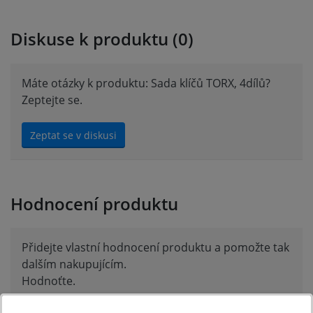
Diskuse k produktu (0)
Máte otázky k produktu: Sada klíčů TORX, 4dílů?
Zeptejte se.
Zeptat se v diskusi
Hodnocení produktu
Přidejte vlastní hodnocení produktu a pomožte tak
dalším nakupujícím.
Hodnoťte.