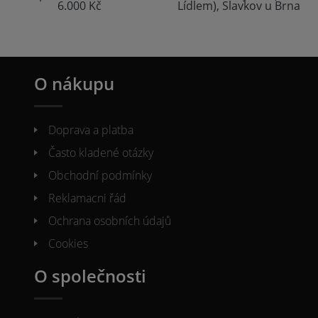
6.000 Kč
Lídlem), Slavkov u Brna
O nákupu
Doprava a platba
Často kladené otázky
Obchodní podmínky
Reklamacni řád
Ochrana osobních údajů
Cookies
O společnosti