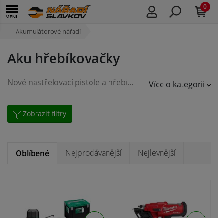
0
Akumulátorové nářadí
Aku hřebíkovačky
Nové nastřelovací pistole a hřebíkovačky s bateriovým pohonem poskytují rychlý způsob aplikace hřebíků. Tato nová varianta hřebíkovaček se vyznačuje ekonomičtějším a bezpečnějším provozem než je tomu u
Více o kategorii
Zobrazit filtry
Nejprodávanější
Nejlevnější
Oblíbené