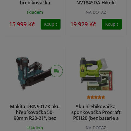
hřebíkovačka
NV1845DA Hikoki
2x2,0Ah bat
skladem
NA DOTAZ
15 999 Kč
19 929 Kč
Koupit
Koupit
Makita DBN901ZK aku
Aku hřebíkovačka,
hřebíkovačka 50-
sponkovačka Procraft
90mm R20-21°, bez
PEH20 (bez baterie a
aku Z
nabíječky)
skladem
NA DOTAZ