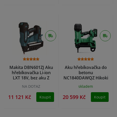
Makita DBN601ZJ Aku
Aku hřebíkovačka do
hřebíkovačka Li-ion
betonu
LXT 18V, bez aku Z
NC1840DAWQZ Hikoki
2x baterie 5,0Ah
NA DOTAZ
skladem
11 121 Kč
20 599 Kč
Koupit
Koupit