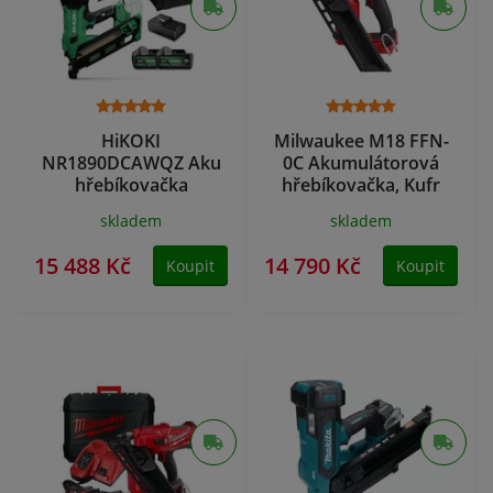
HiKOKI
Milwaukee M18 FFN-
NR1890DCAWQZ Aku
0C Akumulátorová
hřebíkovačka
hřebíkovačka, Kufr
18V/5,0Ah + hřebíky
4933471406
skladem
skladem
15 488 Kč
14 790 Kč
Koupit
Koupit