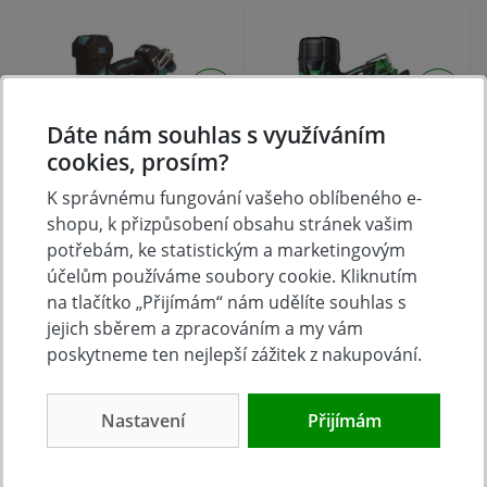
Dáte nám souhlas s využíváním
cookies, prosím?
K správnému fungování vašeho oblíbeného e-
Makita DBN 610ZJ aku
Aku hřebíkovačka pro
shopu, k přizpůsobení obsahu stránek vašim
hřebíkovačka Li-ion
tesařské kování
potřebám, ke statistickým a marketingovým
LXT 18V, bez aku Z
ANKER NR3665DAW6Z
účelům používáme soubory cookie. Kliknutím
Hikoki
na tlačítko „Přijímám“ nám udělíte souhlas s
skladem
skladem
jejich sběrem a zpracováním a my vám
11 158 Kč
12 799 Kč
Koupit
Koupit
poskytneme ten nejlepší zážitek z nakupování.
Nastavení
Přijímám