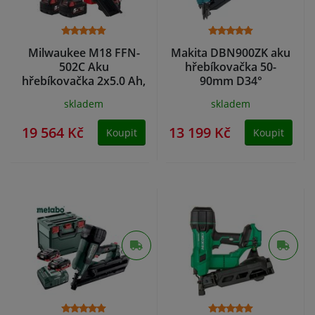
Milwaukee M18 FFN-
Makita DBN900ZK aku
502C Aku
hřebíkovačka 50-
hřebíkovačka 2x5.0 Ah,
90mm D34°
Kufr 4933471404
skladem
skladem
19 564 Kč
13 199 Kč
Koupit
Koupit