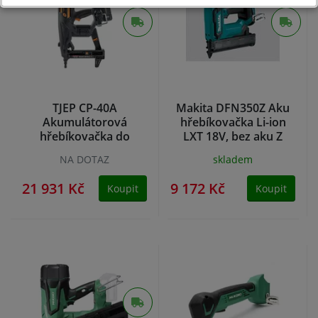
TJEP CP-40A
Makita DFN350Z Aku
Akumulátorová
hřebíkovačka Li-ion
hřebíkovačka do
LXT 18V, bez aku Z
betonu a oceli 15-40
NA DOTAZ
skladem
mm
21 931 Kč
9 172 Kč
Koupit
Koupit