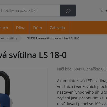
duch
Dílna
Dům
Zahrada
Aku svítilny
GÜDE Akumulátorová svítilna LS 18-0
 svítilna LS 18-0
Náš kód:
58417
, Značka:
GÜ
Akumulátorová LED svítilna,
vnitřních i venkovních ploc
nastavení vhodného úhlu (s
zvýšení jasu přepnutím z t
osvětlovací panel se 100 v