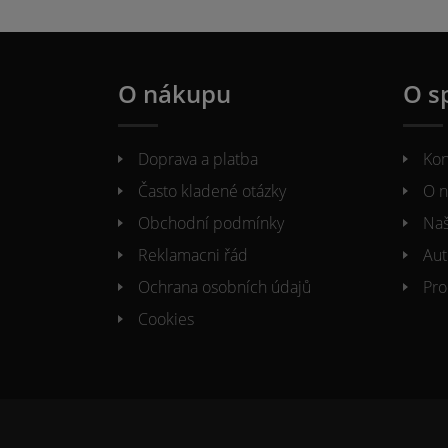
O nákupu
O s
Doprava a platba
Kon
Často kladené otázky
O n
Obchodní podmínky
Naš
Reklamacni řád
Aut
Ochrana osobních údajů
Pro
Cookies