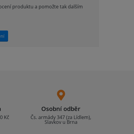
nocení produktu a pomožte tak dalším
ení
a
Osobní odběr
0 Kč
Čs. armády 347 (za Lídlem),
Slavkov u Brna