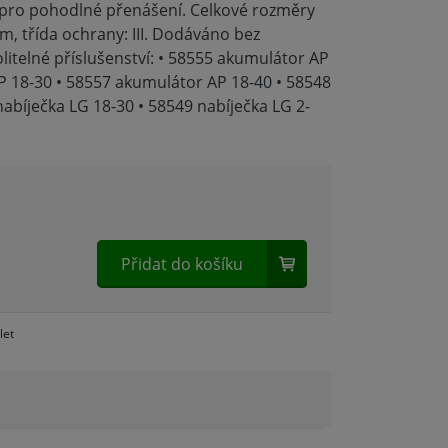
 pro pohodlné přenášení. Celkové rozměry
 mm, třída ochrany: III. Dodáváno bez
litelné příslušenství: • 58555 akumulátor AP
P 18-30 • 58557 akumulátor AP 18-40 • 58548
nabíječka LG 18-30 • 58549 nabíječka LG 2-
Přidat do košíku
let