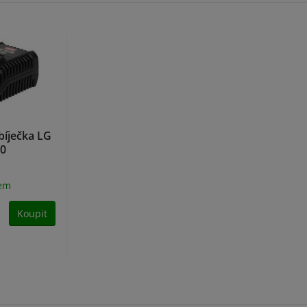
bíječka LG
30
dem
Koupit