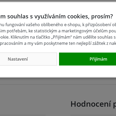
m souhlas s využíváním cookies, prosím?
u fungování vašeho oblíbeného e-shopu, k přizpůsobení 
šim potřebám, ke statistickým a marketingovým účelům po
kie. Kliknutím na tlačítko „Přijímám“ nám udělíte souhlas s 
or LED 35W
Makita ML001G Aku
Aku svíti
pracováním a my vám poskytneme ten nejlepší zážitek z na
line
LED svítilna Li-ion XGT
MILWAUKEE M
4.800 lm
40V Z
0
dem
skladem
sklade
Nastavení
Přijímám
791 Kč
790 Kč
Koupit
Koupit
Hodnocení 