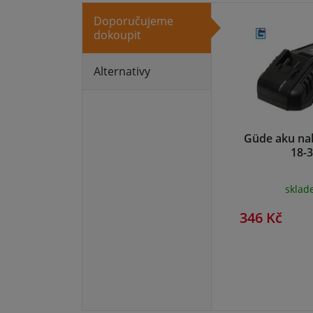
Doporučujeme
dokoupit
Alternativy
Güde aku na
18-
skla
346 Kč