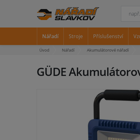
Nářadí
Stroje
Příslušenství
Vz
Úvod
Nářadí
Akumulátorové nářadí
GÜDE Akumulátorová