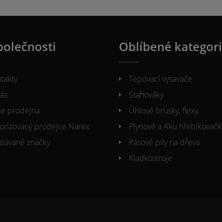
polečnosti
Oblíbené kategor
takty
Tepovací vysavače
ás
Stahováky
e prodejna
Úhlové brusky, flexy
orizovaný prodejce Narex
Plynové a Aku hřebíkovačk
dávané značky
Pásové pily na dřevo
Kladkostroje