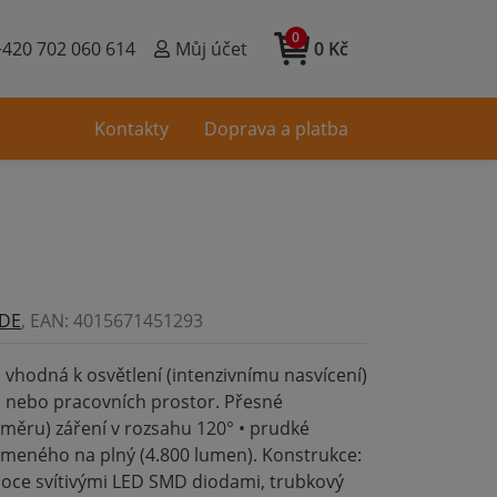
0
+420 702 060 614
Můj účet
0 Kč
Kontakty
Doprava a platba
DE
, EAN: 4015671451293
 vhodná k osvětlení (intenzivnímu nasvícení)
h nebo pracovních prostor. Přesné
měru) záření v rozsahu 120° • prudké
lumeného na plný (4.800 lumen). Konstrukce:
ysoce svítivými LED SMD diodami, trubkový