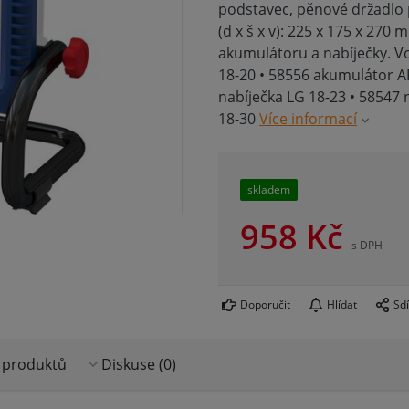
podstavec, pěnové držadlo
(d x š x v): 225 x 175 x 270
akumulátoru a nabíječky. Vo
18-20 • 58556 akumulátor A
nabíječka LG 18-23 • 58547 
18-30
Více informací
skladem
958
Kč
s DPH
Doporučit
Hlídat
Sdí
 produktů
Diskuse (0)