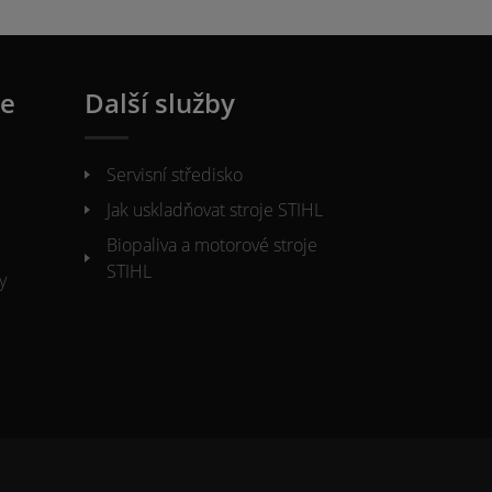
ie
Další služby
Servisní středisko
Jak uskladňovat stroje STIHL
Biopaliva a motorové stroje
STIHL
y