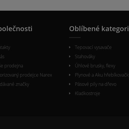
polečnosti
Oblíbené kategor
takty
Tepovací vysavače
ás
Stahováky
e prodejna
Úhlové brusky, flexy
orizovaný prodejce Narex
Plynové a Aku hřebíkovačk
dávané značky
Pásové pily na dřevo
Kladkostroje