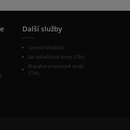
ie
Další služby
Servisní středisko
Jak uskladňovat stroje STIHL
Biopaliva a motorové stroje
STIHL
y