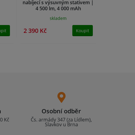
nabíjecí s výsuvným stativem |
4 500 lm, 4 000 mAh
skladem
2 390 Kč
pit
Koupit
a
Osobní odběr
0 Kč
Čs. armády 347 (za Lídlem),
Slavkov u Brna