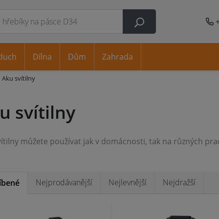
duch
Dílna
Dům
Zahrada
Aku svítilny
u svítilny
Nejprodávanější
Nejlevnější
Nejdražší
íbené