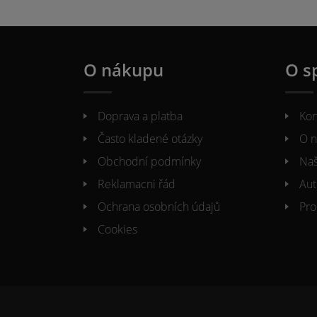
O nákupu
O s
Doprava a platba
Kon
Často kladené otázky
O n
Obchodní podmínky
Naš
Reklamacni řád
Aut
Ochrana osobních údajů
Pro
Cookies