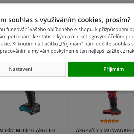
ku reflektor LED 35W 18V
Aku LED svítilna Li-ion 
m souhlas s využíváním cookies, prosím?
XTline
14,4V + 18V =oldDEADML8
u fungování vašeho oblíbeného e-shopu, k přizpůsobení 
šim potřebám, ke statistickým a marketingovým účelům po
skladem
skladem
kie. Kliknutím na tlačítko „Přijímám“ nám udělíte souhlas s 
0 Kč
757 Kč
pracováním a my vám poskytneme ten nejlepší zážitek z na
Koupit
Kou
Nastavení
Přijímám
Makita ML001G Aku LED
Aku svítilna MILWAUKEE