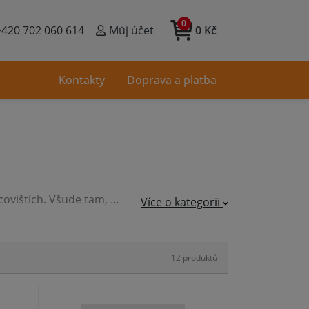
0
+420 702 060 614
Můj účet
0 Kč
Kontakty
Doprava a platba
Aku svítilny můžete používat jak v domácnosti, tak na různých pracovištích. Všude tam, kde je nevhodné tahat za sebou elektrický kabel k přenosné svítilně a přitom mít zaručený dostatečně dlouhý a silný světelný tok.
Více o kategorii