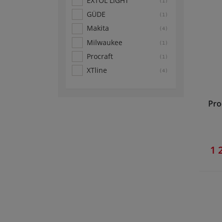
EXTOL LIGHT
(1)
GÜDE
(1)
Makita
(4)
Milwaukee
(1)
Procraft
(1)
XTline
(4)
Pro
1 