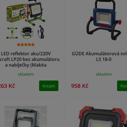
LED reflektor aku/220V
GÜDE Akumulátorová svít
craft LP20 bez akumulátoru
LS 18-0
a nabíječky (Makita
DEADML805)
skladem
skladem
263 Kč
958 Kč
Koupit
Kou