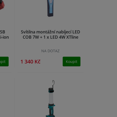
USB
Svítilna montážní nabíjecí LED
i-ion
COB 7W + 1 x LED 4W XTline
NA DOTAZ
1 340 Kč
pit
Koupit