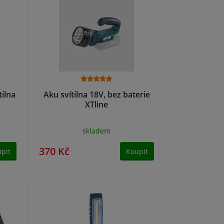
ilna
Aku svítilna 18V, bez baterie
XTline
skladem
370 Kč
pit
Koupit