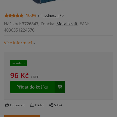
100%
z 1
hodnocení
Náš kód:
3726847
, Značka:
Metallkraft
, EAN:
4036351224570
Více informací
skladem
96
Kč
s DPH
Přidat do košíku
Doporučit
Hlídat
Sdílet