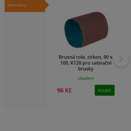
Alternativy
Brusná role, zirkon, 90 x
Br
100, K120 pro satinační
brusky
skladem
96 Kč
96
Koupit