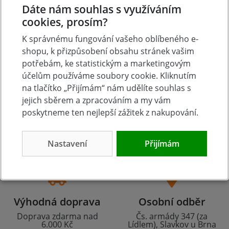
Dáte nám souhlas s využíváním
cookies, prosím?
K správnému fungování vašeho oblíbeného e-
shopu, k přizpůsobení obsahu stránek vašim
potřebám, ke statistickým a marketingovým
účelům používáme soubory cookie. Kliknutím
na tlačítko „Přijímám“ nám udělíte souhlas s
jejich sběrem a zpracováním a my vám
poskytneme ten nejlepší zážitek z nakupování.
Tradice
Zboží skladem
23 let na trhu
Zázemí kamenné
prodejny
Nastavení
Přijímám
Výhodná doprava
Osobní odběr
Doprava zdarma nad
Čs. armády 347 (za
6.000 Kč
Lídlem), Slavkov u Brna