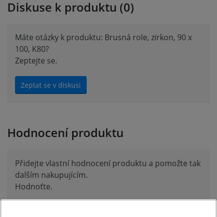
Diskuse k produktu (0)
Máte otázky k produktu: Brusná role, zirkon, 90 x
100, K80?
Zeptejte se.
Zeptat se v diskusi
Hodnocení produktu
Přidejte vlastní hodnocení produktu a pomožte tak
dalším nakupujícím.
Hodnoťte.
Přidat vlastní hodnocení