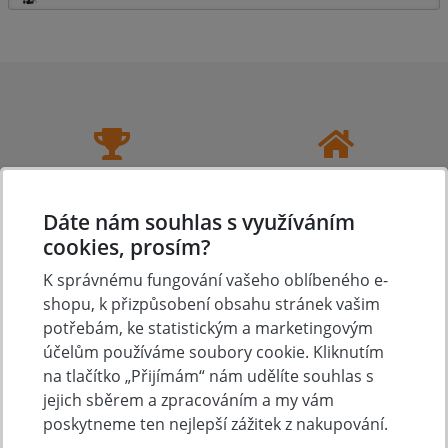
Tradice
Zboží skladem
23 let na trhu
Zázemí kamenné
Dáte nám souhlas s využíváním
prodejny
cookies, prosím?
K správnému fungování vašeho oblíbeného e-
shopu, k přizpůsobení obsahu stránek vašim
potřebám, ke statistickým a marketingovým
Výhodná doprava
Osobní odběr
účelům používáme soubory cookie. Kliknutím
na tlačítko „Přijímám“ nám udělíte souhlas s
Doprava zdarma nad
Čs. armády 347 (za
6.000 Kč
Lídlem), Slavkov u Brna
jejich sběrem a zpracováním a my vám
poskytneme ten nejlepší zážitek z nakupování.