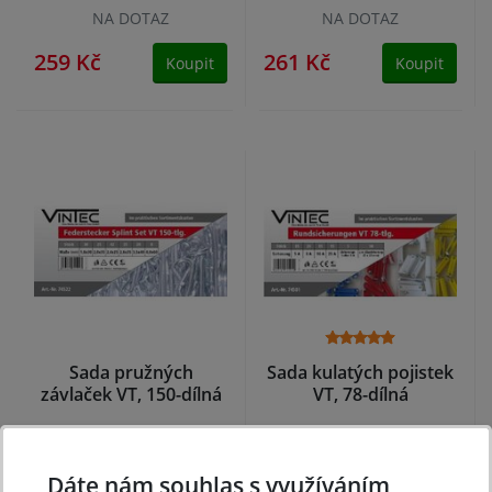
NA DOTAZ
NA DOTAZ
259 Kč
261 Kč
Koupit
Koupit
Sada pružných
Sada kulatých pojistek
závlaček VT, 150-dílná
VT, 78-dílná
NA DOTAZ
NA DOTAZ
Dáte nám souhlas s využíváním