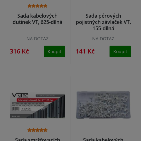
Sada kabelových
Sada pérových
dutinek VT, 625-dílná
pojistných závlaček VT,
155-dílná
NA DOTAZ
NA DOTAZ
316 Kč
141 Kč
Koupit
Koupit
Sada smršťovacích
Sada kabelových