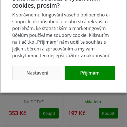
120 Kč
145 Kč
Koupit
Koupit
cookies, prosím?
K správnému fungování vašeho oblíbeného e-
shopu, k přizpůsobení obsahu stránek vašim
potřebám, ke statistickým a marketingovým
účelům používáme soubory cookie. Kliknutím
na tlačítko „Přijímám“ nám udělíte souhlas s
jejich sběrem a zpracováním a my vám
poskytneme ten nejlepší zážitek z nakupování.
Nastavení
Přijímám
Sada pojistných
Sada keramických
závlaček VT, 50-dílná
hubic, 10dílná
NA DOTAZ
skladem
353 Kč
197 Kč
Koupit
Koupit