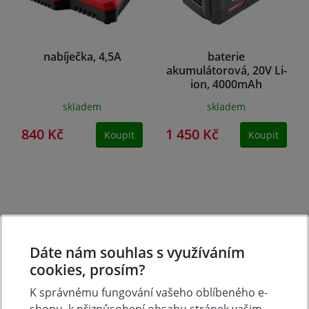
nabíječka, 4,5A
baterie
akumulátorová, 20V Li-
ion, 4000mAh
skladem
skladem
840 Kč
1 450 Kč
Koupit
Koupit
Dáte nám souhlas s využíváním
cookies, prosím?
K správnému fungování vašeho oblíbeného e-