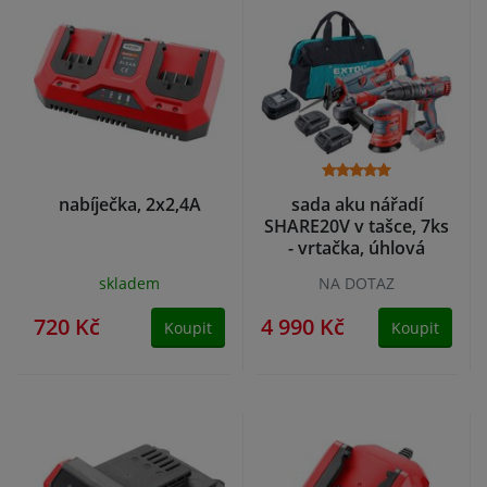
nabíječka, 2x2,4A
sada aku nářadí
SHARE20V v tašce, 7ks
- vrtačka, úhlová
bruska, ocaska,
skladem
NA DOTAZ
excentrická bruska, 2x
baterie
720 Kč
4 990 Kč
Koupit
Koupit