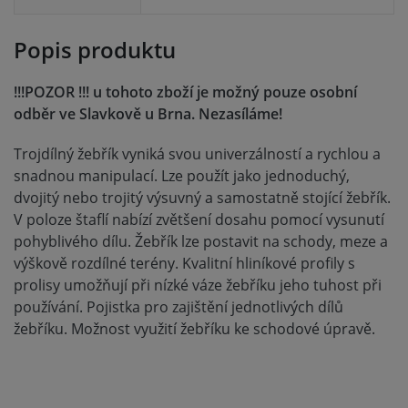
Popis produktu
!!!POZOR !!! u tohoto zboží je možný pouze osobní
odběr ve Slavkově u Brna. Nezasíláme!
Trojdílný žebřík vyniká svou univerzálností a rychlou a
snadnou manipulací. Lze použít jako jednoduchý,
dvojitý nebo trojitý výsuvný a samostatně stojící žebřík.
V poloze štaflí nabízí zvětšení dosahu pomocí vysunutí
pohyblivého dílu. Žebřík lze postavit na schody, meze a
výškově rozdílné terény. Kvalitní hliníkové profily s
prolisy umožňují při nízké váze žebříku jeho tuhost při
používání. Pojistka pro zajištění jednotlivých dílů
žebříku. Možnost využití žebříku ke schodové úpravě.