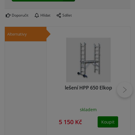
Doporučit
Hlídat
Sdílet
Alternativy
lešení HPP 650 Elkop
skladem
5 150 Kč
4 
Koupit