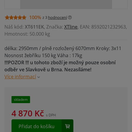
100%
z 3
hodnocení
Náš kód:
XT611EK
, Značka:
XTline
, EAN: 8592021232963,
Hmotnost: 50.000 kg
délka: 2950mm / plně rozložený 6070mm Kroky: 3x11
Nosnost žebříku 150 kg Váha : 17kg
!!!POZOR !!! u tohoto zboží je možný pouze osobní
odběr ve Slavkově u Brna. Nezasíláme!
Více informací
skladem
4 870
Kč
s DPH
Přidat do košíku