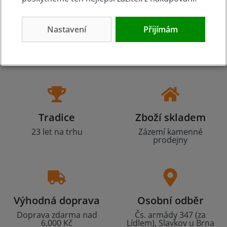
Nastavení
Přijímám
Tradice
Zboží skladem
23 let na trhu
Zázemí kamenné
prodejny
Výhodná doprava
Osobní odběr
Doprava zdarma nad
Čs. armády 347 (za
6.000 Kč
Lídlem), Slavkov u Brna