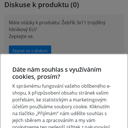
Diskuse k produktu (0)
Máte otázky k produktu: Žebřík 3x11 trojdílný
hliníkový EU?
Zeptejte se.
Zeptat se v diskusi
Dáte nám souhlas s využíváním
cookies, prosím?
Hodnocení produktu
K správnému fungování vašeho oblíbeného e-
shopu, k přizpůsobení obsahu stránek vašim
Přidejte vlastní hodnocení produktu a pomožte tak
potřebám, ke statistickým a marketingovým
dalším nakupujícím.
účelům používáme soubory cookie. Kliknutím
Hodnoťte.
na tlačítko „Přijímám“ nám udělíte souhlas s
jejich sběrem a zpracováním a my vám
Přidat vlastní hodnocení
poskytneme ten nejlepší zážitek z nakupování.