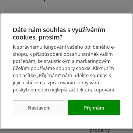
Přidejte vlastní hodnocení produktu a pomožte tak
dalším nakupujícím.
Dáte nám souhlas s využíváním
Hodnoťte.
cookies, prosím?
Přidat vlastní hodnocení
K správnému fungování vašeho oblíbeného e-
shopu, k přizpůsobení obsahu stránek vašim
potřebám, ke statistickým a marketingovým
účelům používáme soubory cookie. Kliknutím
na tlačítko „Přijímám“ nám udělíte souhlas s
jejich sběrem a zpracováním a my vám
poskytneme ten nejlepší zážitek z nakupování.
Nastavení
Přijímám
Tradice
Zboží skladem
23 let na trhu
Zázemí kamenné
prodejny