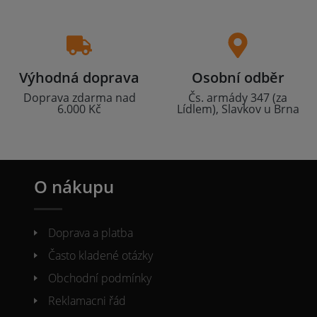
Výhodná doprava
Osobní odběr
Doprava zdarma nad
Čs. armády 347 (za
6.000 Kč
Lídlem), Slavkov u Brna
O nákupu
Doprava a platba
Často kladené otázky
Obchodní podmínky
Reklamacni řád