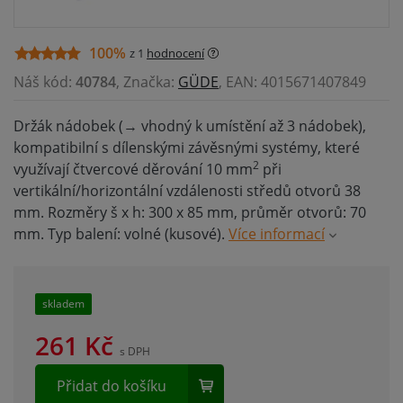
100%
z 1
hodnocení
Náš kód:
40784
, Značka:
GÜDE
, EAN: 4015671407849
Držák nádobek (→ vhodný k umístění až 3 nádobek),
kompatibilní s dílenskými závěsnými systémy, které
2
využívají čtvercové děrování 10 mm
při
vertikální/horizontální vzdálenosti středů otvorů 38
mm. Rozměry š x h: 300 x 85 mm, průměr otvorů: 70
mm. Typ balení: volné (kusové).
Více informací
skladem
261
Kč
s DPH
Přidat do košíku