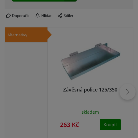
Doporučit
Hlídat
Sdílet
Alternativy
Závěsná police 125/350
Z
skladem
263 Kč
31
Koupit