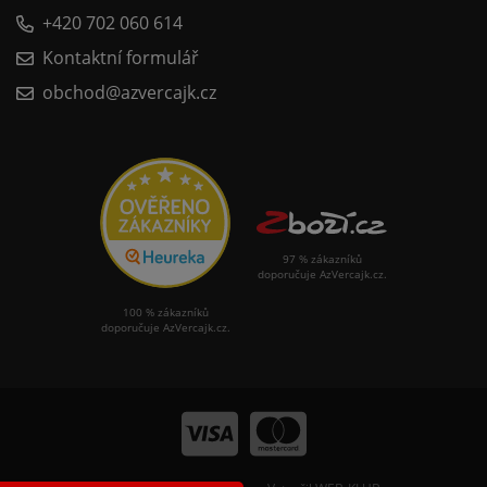
+420 702 060 614
Kontaktní formulář
obchod@azvercajk.cz
97 % zákazníků
doporučuje AzVercajk.cz.
100 % zákazníků
doporučuje AzVercajk.cz.