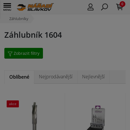
0
Záhlubníky
Záhlubník 1604
Zobrazit filtry
Nejprodávanější
Nejlevnější
Oblíbené
akce