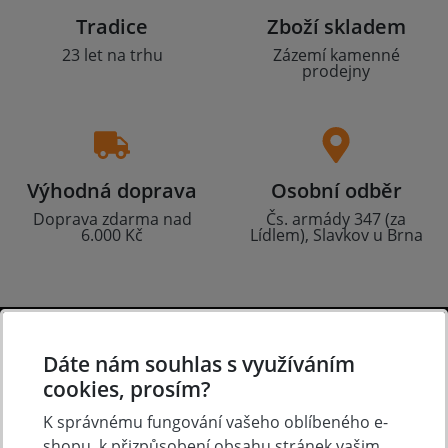
Tradice
Zboží skladem
23 let na trhu
Zázemí kamenné
prodejny
Výhodná doprava
Osobní odběr
Doprava zdarma nad
Čs. armády 347 (za
6.000 Kč
Lídlem), Slavkov u Brna
O nákupu
Dáte nám souhlas s využíváním
cookies, prosím?
Doprava a platba
K správnému fungování vašeho oblíbeného e-
Často kladené otázky
shopu, k přizpůsobení obsahu stránek vašim