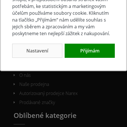
potřebám, ke statistickým a marketingovým
Obchodní podmínky
účelům používáme soubory cookie. Kliknutím
Reklamacni řád
na tlačítko „Přijímám“ nám udělíte souhlas s
Ochrana osobních údajů
jejich sběrem a zpracováním a my vám
poskytneme ten nejlepší zážitek z nakupování.
Cookies
O společnosti
Nastavení
Přijímám
Kontakty
O nás
Naše prodejna
Autorizovaný prodejce Narex
Prodávané značky
Oblíbené kategorie