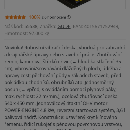
100%
z 6
hodnocení
Náš kód:
55538
, Značka:
GÜDE
, EAN: 4015671752949,
Hmotnost: 97.000 kg
Novinka! Robustní vibrační deska, vhodná pro zahradní
a krajinářské úpravy nebo stavební práce. Zhutňování
zemin, kameniva, štěrků i živic (→ hloubka stlačení: 35
cm), vibrování/srovnávání dlážděných ploch, údržba a
opravy cest; pěchování půdy v základech staveb, před
pokládkou chodníků, obrubníků atp. Jednosměrný
posun (→ vpřed, s ovládáním pomocí plynové páky;
max. rychlost: 22 m/min.), ocelová zhutňovací deska
540 x 450 mm. Jednoválcový 4taktní OHV motor
POWER-ENGINE 4,8 kW, reverzní startovací systém, 3,6 l
palivová nádrž. Konstrukce: uzavřený kryt klínového
řemenu, řídicí rukojeť s pěnovou povrchovou vrstvou,