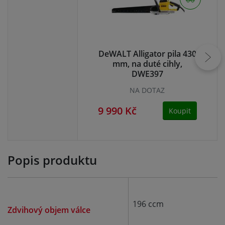
DeWALT Alligator pila 430
V
mm, na duté cihly,
DWE397
NA DOTAZ
9 990 Kč
9 
Koupit
Popis produktu
196 ccm
Zdvihový objem válce