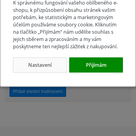
K správnému fungování vašeho oblíbeného e-
shopu, k přizpůsobení obsahu stránek vašim
Zeptat se v diskusi
potřebám, ke statistickým a marketingovým
účelům používáme soubory cookie. Kliknutím
na tlačítko „Přijímám“ nám udělíte souhlas s
jejich sběrem a zpracováním a my vám
Hodnocení produktu
poskytneme ten nejlepší zážitek z nakupování.
Přidejte vlastní hodnocení produktu a pomožte tak
Nastavení
Přijímám
dalším nakupujícím.
Hodnoťte.
Přidat vlastní hodnocení