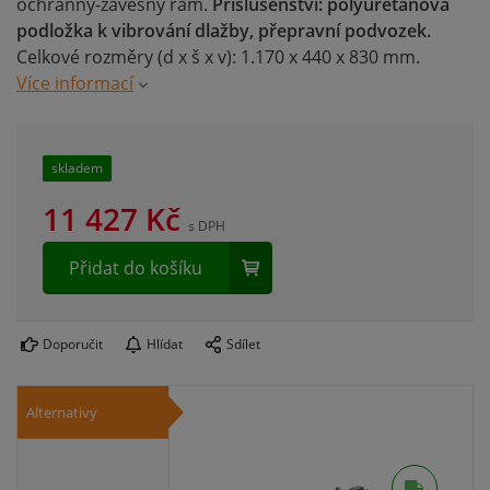
ochranný-závěsný rám.
Příslušenství: polyuretanová
podložka k vibrování dlažby, přepravní podvozek.
Celkové rozměry (d x š x v): 1.170 x 440 x 830 mm.
Více informací
skladem
11 427
Kč
s DPH
Přidat do košíku
Doporučit
Hlídat
Sdílet
Alternativy