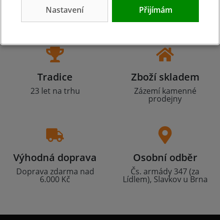
Nastavení
Přijímám
Tradice
Zboží skladem
23 let na trhu
Zázemí kamenné
prodejny
Výhodná doprava
Osobní odběr
Doprava zdarma nad
Čs. armády 347 (za
6.000 Kč
Lídlem), Slavkov u Brna