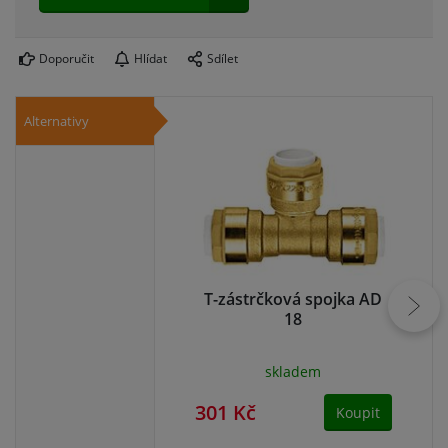
Doporučit
Hlídat
Sdílet
Alternativy
T-zástrčková spojka AD
Sp
18
skladem
301 Kč
30
Koupit