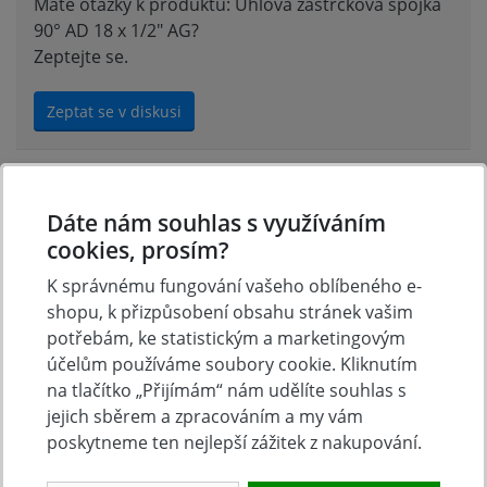
Máte otázky k produktu: Úhlová zástrčková spojka
90° AD 18 x 1/2" AG?
Zeptejte se.
Zeptat se v diskusi
Hodnocení produktu
Dáte nám souhlas s využíváním
cookies, prosím?
Přidejte vlastní hodnocení produktu a pomožte tak
K správnému fungování vašeho oblíbeného e-
dalším nakupujícím.
shopu, k přizpůsobení obsahu stránek vašim
Hodnoťte.
potřebám, ke statistickým a marketingovým
účelům používáme soubory cookie. Kliknutím
na tlačítko „Přijímám“ nám udělíte souhlas s
Přidat vlastní hodnocení
jejich sběrem a zpracováním a my vám
poskytneme ten nejlepší zážitek z nakupování.