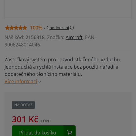
100%
z 2
hodnocení
Náš kód:
2156318
, Značka:
Aircraft
, EAN:
9006248014046
Zástrčkový systém pro rozvod stlačeného vzduchu.
Jednoduchá a rychlá instalace bez použití nářadí a
dodatečného těsnícího materiálu.
Více informací
NA DOTAZ
301
Kč
s DPH
Přidat do košíku