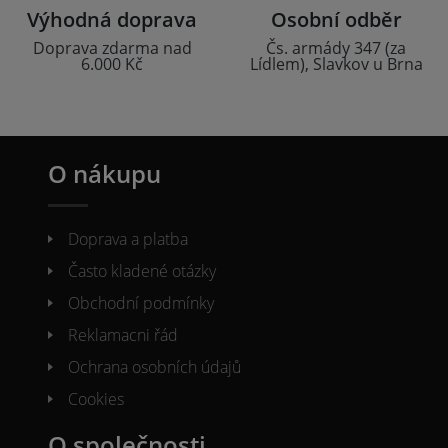
Výhodná doprava
Osobní odběr
Doprava zdarma nad
Čs. armády 347 (za
6.000 Kč
Lídlem), Slavkov u Brna
O nákupu
Doprava a platba
Často kladené otázky
Obchodní podmínky
Reklamacni řád
Ochrana osobních údajů
Cookies
O společnosti