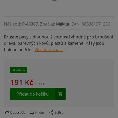
Náš kód:
P-43387
, Značka:
Makita
, EAN: 088381971256
Brusné pásy s dlouhou životností vhodné pro broušení
dřeva, barevných kovů, plastů a kamene. Pásy jsou
balené po 5 ks.
Více informací
skladem
191
Kč
s DPH
Přidat do košíku
Doporučit
Hlídat
Sdílet