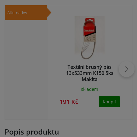
Alternativy
Textilní brusný pás
13x533mm K150 5ks
Makita
skladem
191 Kč
19
Koupit
Popis produktu