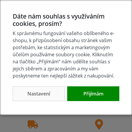
Hodnoťte.
Dáte nám souhlas s využíváním
Přidat vlastní hodnocení
cookies, prosím?
K správnému fungování vašeho oblíbeného e-
shopu, k přizpůsobení obsahu stránek vašim
potřebám, ke statistickým a marketingovým
účelům používáme soubory cookie. Kliknutím
na tlačítko „Přijímám“ nám udělíte souhlas s
jejich sběrem a zpracováním a my vám
poskytneme ten nejlepší zážitek z nakupování.
Tradice
Zboží skladem
Nastavení
Přijímám
23 let na trhu
Zázemí kamenné
prodejny