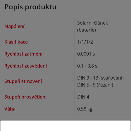
Popis produktu
Solární článek
Napájení
(baterie)
Klasifikace
1/1/1/2
Rychlost zatmění
0,0001 s
Rychlost zesvětlení
0,1 - 0,8 s
DIN 9 - 13 (svařování)
Stupeň ztmavení
DIN 5 - 9 (řezání)
Stupeň prosvětlení
DIN 4
Váha
0.58 kg