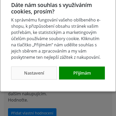
Diskuse k produktu (0)
Dáte nám souhlas s využíváním
cookies, prosím?
K správnému fungování vašeho oblíbeného e-
Máte otázky k produktu: Svářečská kukla Automatik
shopu, k přizpůsobení obsahu stránek vašim
GSH 180-TC?
potřebám, ke statistickým a marketingovým
Zeptejte se.
účelům používáme soubory cookie. Kliknutím
na tlačítko „Přijímám“ nám udělíte souhlas s
Zeptat se v diskusi
jejich sběrem a zpracováním a my vám
poskytneme ten nejlepší zážitek z nakupování.
Hodnocení produktu
Nastavení
Přijímám
Přidejte vlastní hodnocení produktu a pomožte tak
dalším nakupujícím.
Hodnoťte.
Přidat vlastní hodnocení