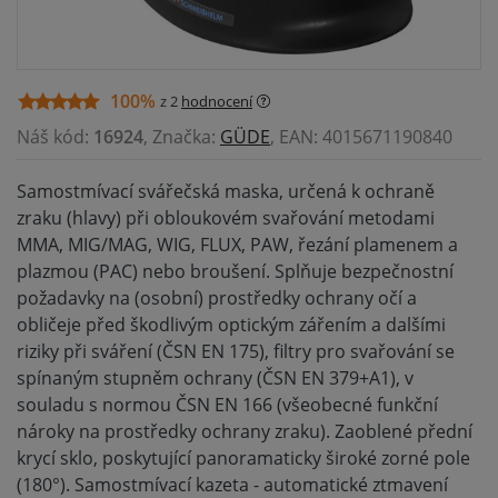
100%
z 2
hodnocení
Náš kód:
16924
, Značka:
GÜDE
, EAN: 4015671190840
Samostmívací svářečská maska, určená k ochraně
zraku (hlavy) při obloukovém svařování metodami
MMA, MIG/MAG, WIG, FLUX, PAW, řezání plamenem a
plazmou (PAC) nebo broušení. Splňuje bezpečnostní
požadavky na (osobní) prostředky ochrany očí a
obličeje před škodlivým optickým zářením a dalšími
riziky při sváření (ČSN EN 175), filtry pro svařování se
spínaným stupněm ochrany (ČSN EN 379+A1), v
souladu s normou ČSN EN 166 (všeobecné funkční
nároky na prostředky ochrany zraku). Zaoblené přední
krycí sklo, poskytující panoramaticky široké zorné pole
(180°). Samostmívací kazeta - automatické ztmavení