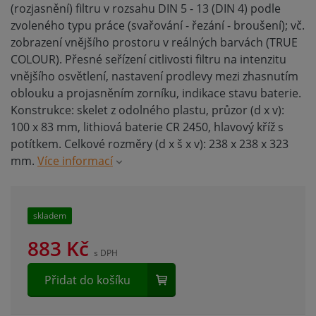
(rozjasnění) filtru v rozsahu DIN 5 - 13 (DIN 4) podle
zvoleného typu práce (svařování - řezání - broušení); vč.
zobrazení vnějšího prostoru v reálných barvách (TRUE
COLOUR). Přesné seřízení citlivosti filtru na intenzitu
vnějšího osvětlení, nastavení prodlevy mezi zhasnutím
oblouku a projasněním zorníku, indikace stavu baterie.
Konstrukce: skelet z odolného plastu, průzor (d x v):
100 x 83 mm, lithiová baterie CR 2450, hlavový kříž s
potítkem. Celkové rozměry (d x š x v): 238 x 238 x 323
mm.
Více informací
skladem
883
Kč
s DPH
Přidat do košíku