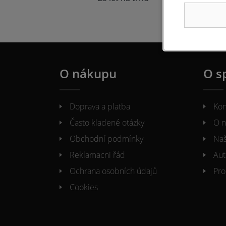
O nákupu
O s
Doprava a platba
Kon
Často kladené otázky
O n
Obchodní podmínky
Naš
Reklamacni řád
Aut
Ochrana osobních údajů
Pro
Cookies