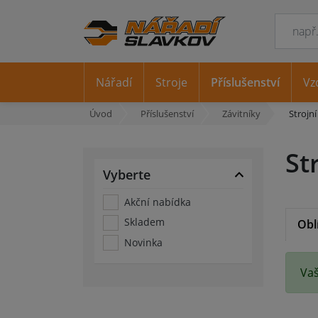
Nářadí
Stroje
Příslušenství
Vz
Úvod
Příslušenství
Závitníky
Strojní
St
Vyberte
Akční nabídka
Skladem
Obl
Novinka
Vaš