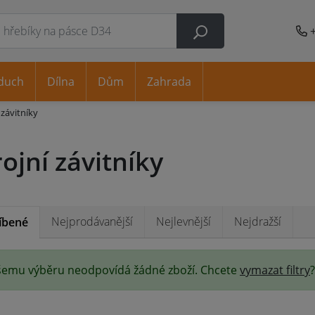
duch
Dílna
Dům
Zahrada
 závitníky
rojní závitníky
Nejprodávanější
Nejlevnější
Nejdražší
íbené
emu výběru neodpovídá žádné zboží. Chcete
vymazat filtry
?