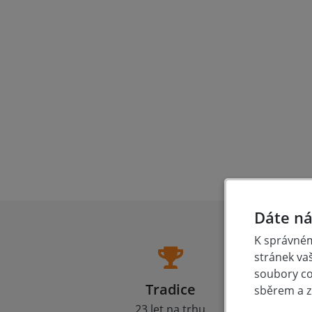
Dáte ná
K správném
stránek va
soubory coo
Tradice
sběrem a z
23 let na trhu
Zá