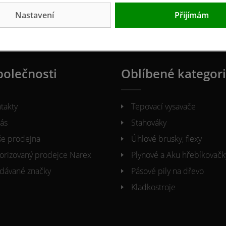
Nastavení
Přijímám
polečnosti
Oblíbené kategor
takty
Tepovací vysavače
ás
Stahováky
e prodejna
Úhlové brusky, flexy
orizovaný prodejce Narex
Plynové a Aku hřebíkovačk
dávané značky
Pásové pily na dřevo
Kladkostroje