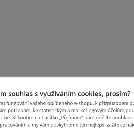
m souhlas s využíváním cookies, prosím?
u fungování vašeho oblíbeného e-shopu, k přizpůsobení 
šim potřebám, ke statistickým a marketingovým účelům po
kie. Kliknutím na tlačítko „Přijímám“ nám udělíte souhlas s 
Zboží skladem
Výhodná doprav
pracováním a my vám poskytneme ten nejlepší zážitek z na
zemí kamenné prodejny
Doprava zdarma nad 6.00