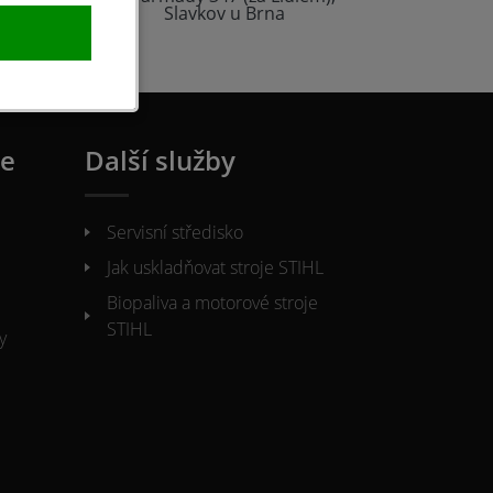
Slavkov u Brna
ie
Další služby
Servisní středisko
Jak uskladňovat stroje STIHL
Biopaliva a motorové stroje
STIHL
y