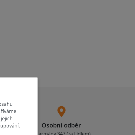
obsahu
užíváme
jejich
a
Osobní odběr
kupování.
0 Kč
Čs. armády 347 (za Lídlem),